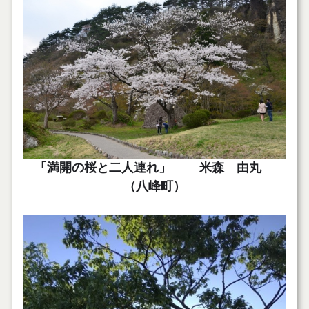
「満開の桜と二人連れ」 米森 由丸
（八峰町）