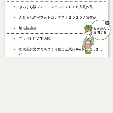
きみまち阪フォトコンテスト２０１６入賞作品
きみまちの里フォトコンテスト２０２０入賞作品
地域協議会
二ツ井町庁舎案内図
能代市恋文のまちづくり担当公式twitterを開設しまし
た
富根出張所
道の駅ふたつい
ページ情報
公開日
2024年10月08日
最終更新日
2024年10月08日