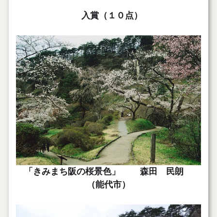
入賞（１０点）
「きみまち阪の桜景色」 森田 民朗
（能代市）