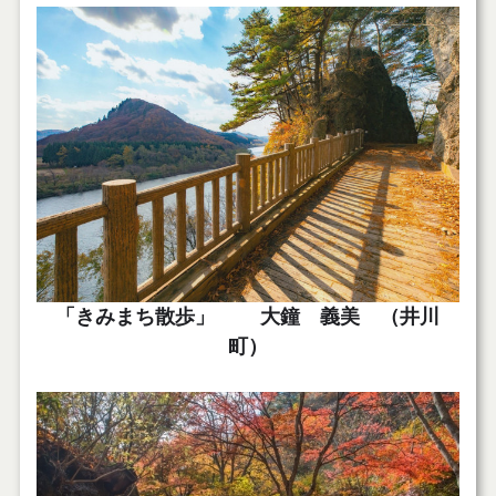
「きみまち散歩」 大鐘 義美 （井川
町）