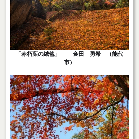
「赤朽葉の絨毯」 金田 勇希 （能代
市）