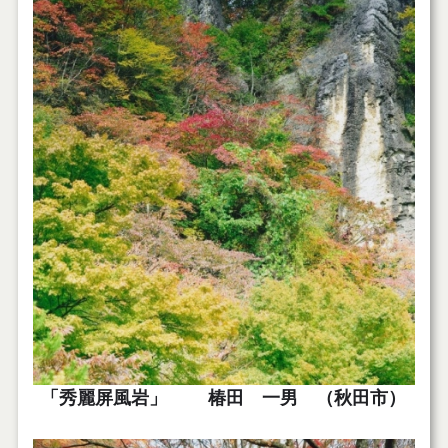
「秀麗屏風岩」 椿田 一男 （秋田市）