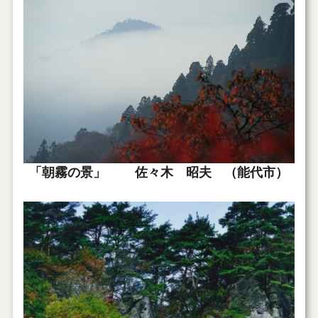
「朝霧の景」 佐々木 昭夫 （能代市）