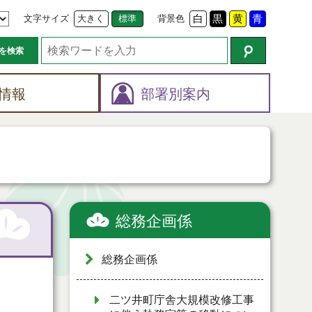
文字サイズ
大きく
標準
背景色
白
黒
黄
青
を検索
情報
部署別案内
総務企画係
総務企画係
二ツ井町庁舎大規模改修工事