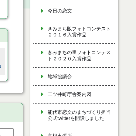
今日の恋文
きみまち阪フォトコンテスト
２０１６入賞作品
きみまちの里フォトコンテス
ト２０２０入賞作品
は
地域協議会
二ツ井町庁舎案内図
能代市恋文のまちづくり担当
公式twitterを開設しました
富根出張所