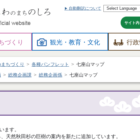
自動翻訳について
本
文
へ
サイト内
ちづくり
観光・
教育・
文化
行政
のまちづくり
各種パンフレット
七座山マップ
局
総務企画課
総務企画係
七座山マップ
います。
る、天然秋田杉の巨樹の案内を新たに追加しています。