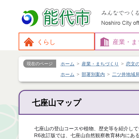
くらし
産業・
ま
ホーム
産業・まちづくり
恋文
現在のページ
ホーム
部署別案内
二ツ井地域
七座山マップ
七座山の登山コースや植物、歴史等を紹介して
R6改訂版では、七座山自然観察教育林内にあ