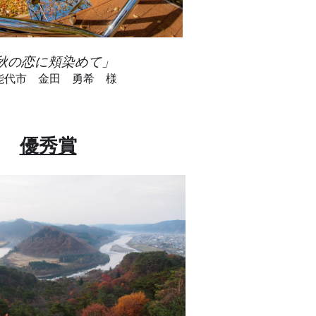
秋の恋に頬染めて」
代市 金田 勇希 様
優秀賞