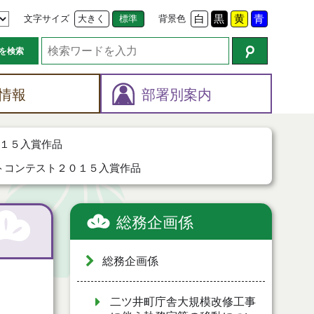
文字サイズ
大きく
標準
背景色
白
黒
黄
青
を検索
情報
部署別案内
１５入賞作品
トコンテスト２０１５入賞作品
総務企画係
総務企画係
二ツ井町庁舎大規模改修工事