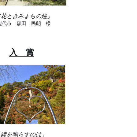
桜花ときみまちの鐘」
代市 森田 民朗 様
入 賞
「鐘を鳴らすのは」