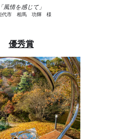
「風情を感じて」
代市 相馬 功輝 様
優秀賞