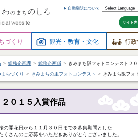
自動翻訳について
本
文
へ
サイト内
ちづくり
観光・
教育・
文化
行政
局
総務企画課
総務企画係
きみまち阪フォトコンテスト２０
のまちづくり
きみまちの里フォトコンテスト
きみまち阪フォ
ト２０１５入賞作品
桜の開花日から１１月３０日までを募集期間とした
たくさんのご応募をいただきありがとうございました。