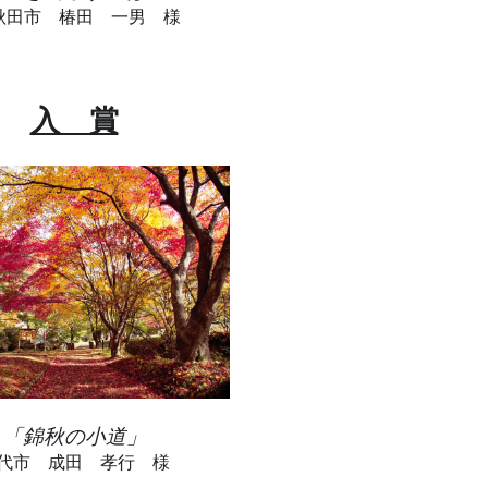
田市 椿田 一男 様
入 賞
「錦秋の小道」
代市 成田 孝行 様