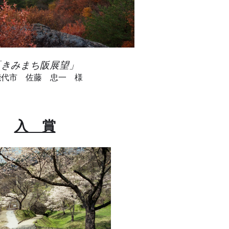
「きみまち阪展望」
代市 佐藤 忠一 様
入 賞