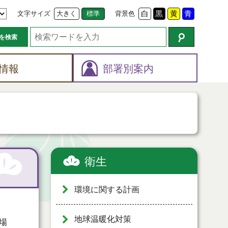
文字サイズ
大きく
標準
背景色
白
黒
黄
青
を検索
情報
部署別案内
衛生
環境に関する計画
地球温暖化対策
場