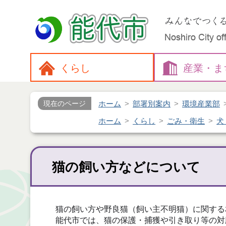
くらし
産業・
ま
ホーム
部署別案内
環境産業部
現在のページ
ホーム
くらし
ごみ・衛生
犬
猫の飼い方などについて
猫の飼い方や野良猫（飼い主不明猫）に関する
能代市では、猫の保護・捕獲や引き取り等の対