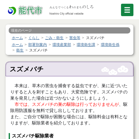
現在のページ
ホーム
くらし
ごみ・衛生
害虫等
スズメバチ
ホーム
部署別案内
環境産業部
環境衛生課
環境衛生係
衛生
スズメバチ
スズメバチ
本来は、草木の害虫を捕食する益虫ですが、巣に近づいた
りすると人を刺すこともあり、大変危険です。スズメバチの
巣を発見した場合は近づかないようにしましょう。
市では、スズメバチの巣の駆除は行っておりませんが
、駆
除用防護服を無料で貸し出ししております。
また、ご自分で駆除が困難な場合には、駆除料金は有料とな
りますが、駆除業者を紹介しております。
スズメバチ駆除業者