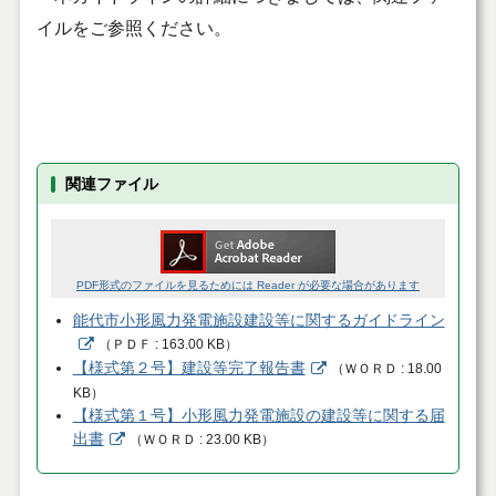
イルをご参照ください。
関連ファイル
PDF形式のファイルを見るためには Reader が必要な場合があります
能代市小形風力発電施設建設等に関するガイドライン
（
ＰＤＦ
163.00 KB
）
【様式第２号】建設等完了報告書
（
ＷＯＲＤ
18.00
KB
）
【様式第１号】小形風力発電施設の建設等に関する届
出書
（
ＷＯＲＤ
23.00 KB
）