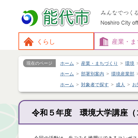
くらし
産業・
ま
ホーム
産業・まちづくり
環境
現在のページ
ホーム
部署別案内
環境産業部
ホーム
対象者で探す
成人
お
令和５年度 環境大学講座（