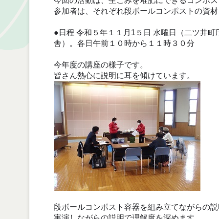
今回の活動は、生ごみを堆肥にできるコンポス
参加者は、それぞれ段ボールコンポストの資材
●日程 令和５年１１月1５日 水曜日（二ツ井
舎）。各日午前１０時から１１時３０分
今年度の講座の様子です。
皆さん熱心に説明に耳を傾けています。
段ボールコンポスト容器を組み立てながらの説
実演しながらの説明で理解度を深めます。