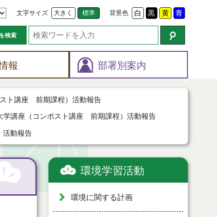
文字サイズ
大きく
標準
背景色
白
黒
黄
青
を検索
情報
部署別案内
スト講座 前期課程）活動報告
大学講座（コンポスト講座 前期課程）活動報告
）活動報告
環境学習活動
環境に関する計画