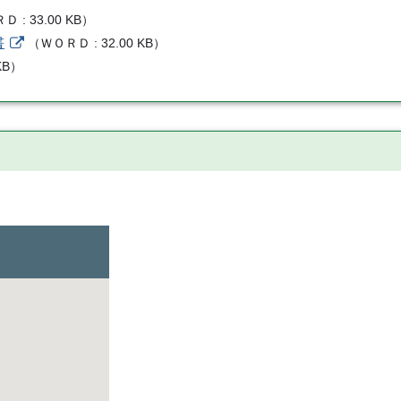
ＲＤ
33.00 KB
）
書
（
ＷＯＲＤ
32.00 KB
）
KB
）