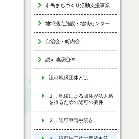
市民まちづくり活動支援事業
地域拠点施設・地域センター
自治会・町内会
認可地縁団体
認可地縁団体とは
１．地縁による団体が法人格
を得るための認可の要件
２．認可申請手続き
３．認可告示後の手続き等