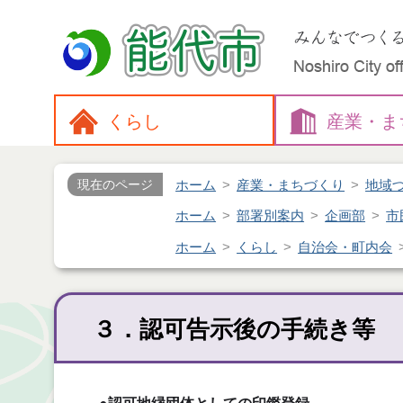
くらし
産業・
ま
ホーム
産業・まちづくり
地域
現在のページ
ホーム
部署別案内
企画部
市
ホーム
くらし
自治会・町内会
３．認可告示後の手続き等