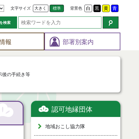
文字サイズ
大きく
標準
背景色
白
黒
黄
青
を検索
情報
部署別案内
示後の手続き等
認可地縁団体
地域おこし協力隊