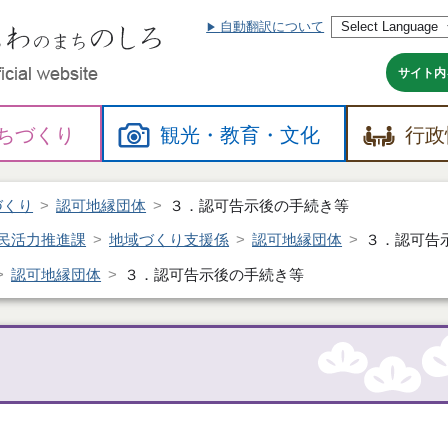
自動翻訳について
本
文
へ
サイト内
ちづくり
観光・
教育・
文化
行政
づくり
認可地縁団体
３．認可告示後の手続き等
民活力推進課
地域づくり支援係
認可地縁団体
３．認可告
認可地縁団体
３．認可告示後の手続き等