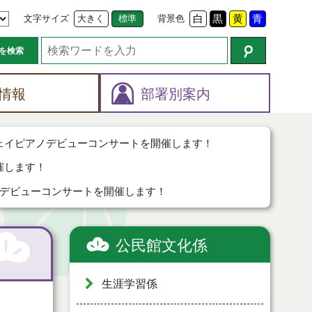
文字サイズ
大きく
標準
背景色
白
黒
黄
青
を検索
情報
部署別案内
ェイピアノデビューコンサートを開催します！
催します！
デビューコンサートを開催します！
公民館文化係
生涯学習係