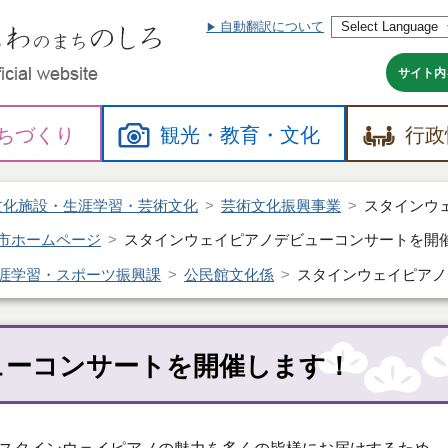
自動翻訳について
本
文
へ
サイト内
ちづくり
観光・
教育・
文化
行政
文化施設・生涯学習・芸術文化
芸術文化振興事業
スタインウ
市ホームページ
スタインウェイピアノデビューコンサートを開
涯学習・スポーツ振興課
公民館文化係
スタインウェイピアノ
ューコンサートを開催します！