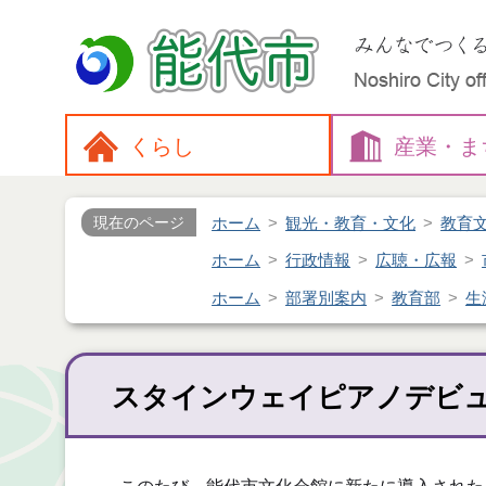
くらし
産業・
ま
ホーム
観光・教育・文化
教育
現在のページ
ホーム
行政情報
広聴・広報
ホーム
部署別案内
教育部
生
スタインウェイピアノデビ