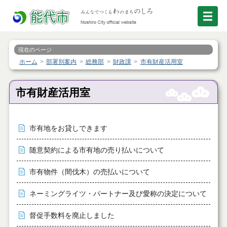
現在のページ
ホーム
部署別案内
総務部
財政課
市有財産活用室
市有財産活用室
市有地をお貸しできます
随意契約による市有地の売り払いについて
市有物件（間伐木）の売払いについて
ネーミングライツ・パートナー及び愛称の決定について
督促手数料を廃止しました