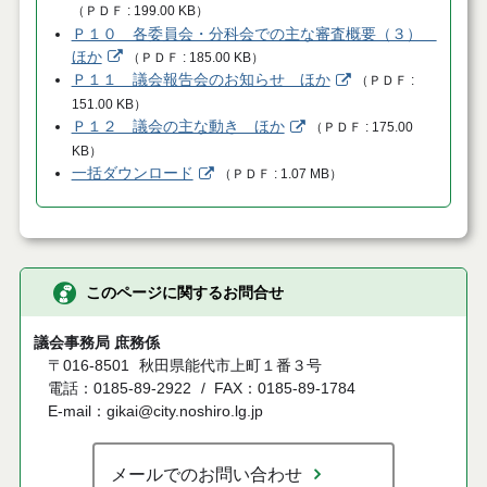
（
ＰＤＦ
199.00 KB
）
Ｐ１０ 各委員会・分科会での主な審査概要（３）
ほか
（
ＰＤＦ
185.00 KB
）
Ｐ１１ 議会報告会のお知らせ ほか
（
ＰＤＦ
151.00 KB
）
Ｐ１２ 議会の主な動き ほか
（
ＰＤＦ
175.00
KB
）
一括ダウンロード
（
ＰＤＦ
1.07 MB
）
このページに関するお問合せ
議会事務局 庶務係
〒016-8501
秋田県能代市上町１番３号
電話：0185-89-2922
FAX：0185-89-1784
E-mail：gikai@city.noshiro.lg.jp
メールでのお問い合わせ