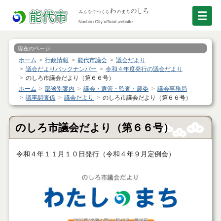
現在のページ
ホーム
行政情報
能代市議会
議会だより
議会だよりバックナンバー
令和４年度発行の議会だより
のしろ市議会だより（第６６号）
ホーム
部署別案内
議会・選管・監査・農委
議会事務局
議事調査係
議会だより
のしろ市議会だより（第６６号）
のしろ市議会だより（第６６号）
令和４年１１月１０日発行（令和４年９月定例会）