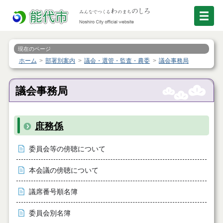
現在のページ
ホーム
部署別案内
議会・選管・監査・農委
議会事務局
議会事務局
庶務係
委員会等の傍聴について
本会議の傍聴について
議席番号順名簿
委員会別名簿