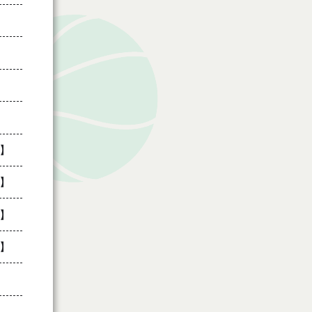
】
】
】
】