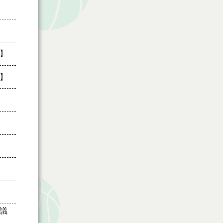
】
】
議