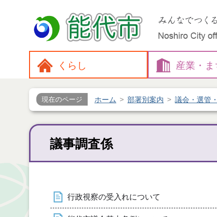
くらし
産業・
ま
ホーム
部署別案内
議会・選管
現在のページ
議事調査係
行政視察の受入れについて