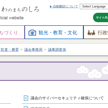
自動翻訳について
本
文
へ
サイト内
ちづくり
観光・
教育・
文化
行政
・監査・農委
議会事務局
議事調査係
議会のサイバーセキュリティ確保について