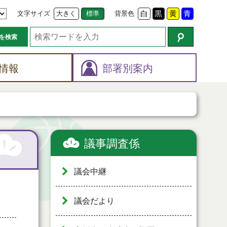
文字サイズ
大きく
標準
背景色
白
黒
黄
青
を検索
情報
部署別案内
議事調査係
議会中継
議会だより