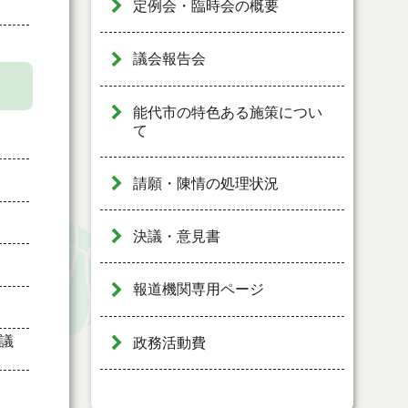
定例会・臨時会の概要
議会報告会
能代市の特色ある施策につい
て
請願・陳情の処理状況
決議・意見書
報道機関専用ページ
議
政務活動費