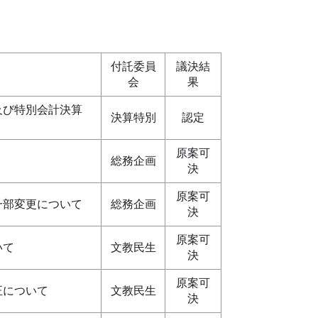
付託委員
議決結
会
果
及び特別会計決算
決算特別
認定
原案可
総務企画
決
原案可
一部変更について
総務企画
決
原案可
いて
文教民生
決
原案可
正について
文教民生
決