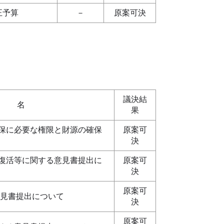
正予算
－
原案可決
議決結
 名
果
保に必要な権限と財源の確保
原案可
決
復活等に関する意見書提出に
原案可
決
原案可
意見書提出について
決
原案可