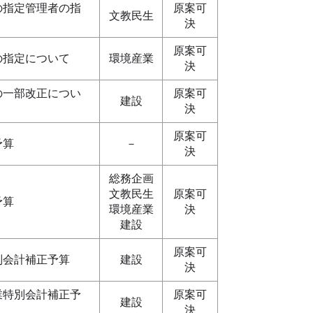
の指定管理者の指
原案可
文教民生
決
原案可
の指定について
環境産業
決
の一部改正につい
原案可
建設
決
原案可
予算
－
決
総務企画
文教民生
原案可
予算
環境産業
決
建設
原案可
別会計補正予算
建設
決
業特別会計補正予
原案可
建設
決