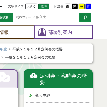
文字サイズ
大きく
標準
背景色
白
黒
黄
青
を検索
情報
部署別案内
年度
平成２１年１２月定例会の概要
平成２１年１２月定例会の概要
定例会・臨時会の概
要
議会中継