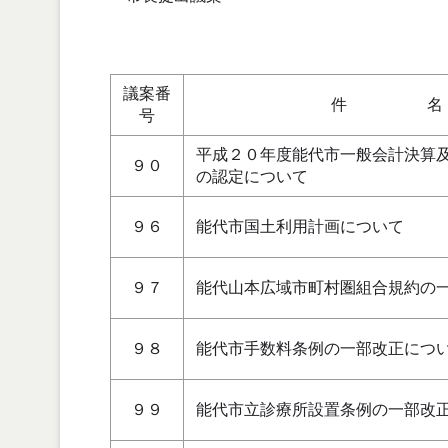
議案番
件 名
号
平成２０年度能代市一般会計決算
９０
の認定について
９６
能代市国土利用計画について
９７
能代山本広域市町村圏組合規約の
９８
能代市手数料条例の一部改正につ
９９
能代市立診療所設置条例の一部改