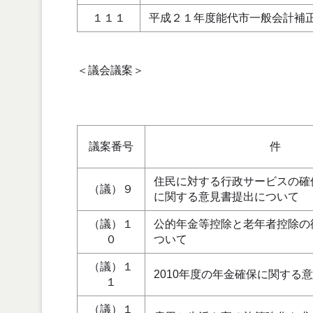
１１１
平成２１年度能代市一般会計補
＜議会議案＞
議案番号
件
住民に対する行政サービスの確
（議）９
に関する意見書提出について
（議）１
公的年金等控除と老年者控除の
０
ついて
（議）１
2010年度の年金確保に関する
１
（議）１