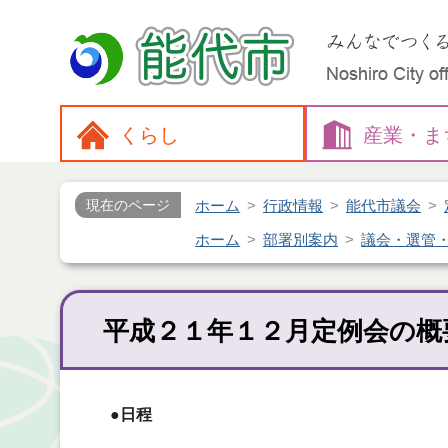
くらし
産業・
ま
ホーム
行政情報
能代市議会
現在のページ
ホーム
部署別案内
議会・選管
平成２１年１２月定例会の概
●日程