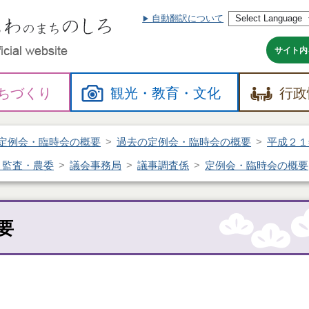
自動翻訳について
本
文
へ
サイト内
ちづくり
観光・
教育・
文化
行政
定例会・臨時会の概要
過去の定例会・臨時会の概要
平成２１
・監査・農委
議会事務局
議事調査係
定例会・臨時会の概要
要