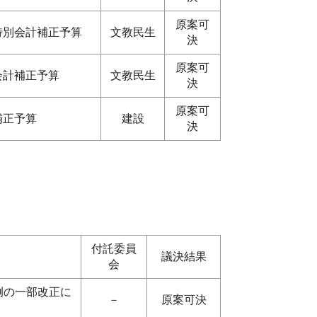
原案可
特別会計補正予算
文教民生
決
原案可
会計補正予算
文教民生
決
原案可
補正予算
建設
決
付託委員
議決結果
会
例の一部改正に
－
原案可決