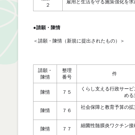
雇用と生活を守る施策強化を求
２
●請願・陳情
＜請願・陳情（新規に提出されたもの）＞
請願・
整理
件 
陳情
番号
くらし支える行政サービ
陳情
７５
める
社会保障と教育予算の拡
陳情
７６
細菌性髄膜炎ワクチン接
陳情
７７