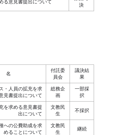
める意見書提出について
決
付託委
議決結
名
員会
果
ス・人員の拡充を求
総務企
一部採
意見書提出について
画
択
充を求める意見書提
文教民
不採択
出について
生
種への公費助成を求
文教民
継続
めることについて
生