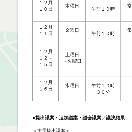
１２月
木曜日
常
１０日
午前１０時
１２月
金曜日
常
１１日
午前１０時
１２月
土曜日
１２～
～火曜日
１５日
１２月
水曜日
午前１０時
１６日
３０分
●提出議案・追加議案・議会議案／議決結果
＜市長提出議案＞