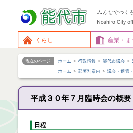
くらし
産業・
ま
ホーム
行政情報
能代市議会
現在のページ
ホーム
部署別案内
議会・選管
平成３０年７月臨時会の概要
日程