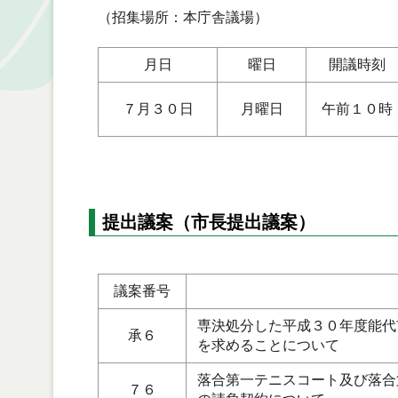
（招集場所：本庁舎議場）
月日
曜日
開議時刻
７月３０日
月曜日
午前１０時
提出議案（市長提出議案）
議案番号
専決処分した平成３０年度能代
承６
を求めることについて
落合第一テニスコート及び落合
７６