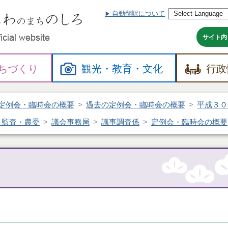
自動翻訳について
本
文
へ
サイト内
ちづくり
観光・
教育・
文化
行政
定例会・臨時会の概要
過去の定例会・臨時会の概要
平成３０
・監査・農委
議会事務局
議事調査係
定例会・臨時会の概要