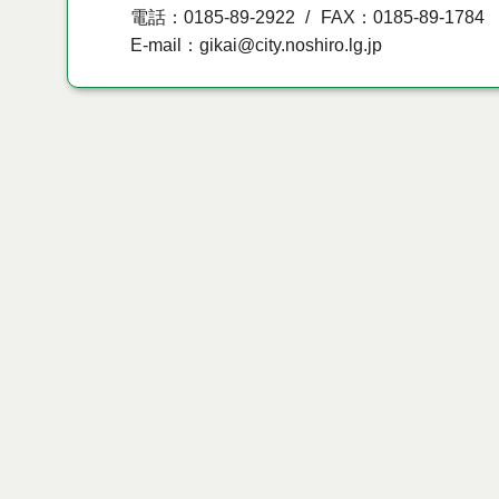
電話：0185-89-2922
FAX：0185-89-1784
E-mail：gikai@city.noshiro.lg.jp