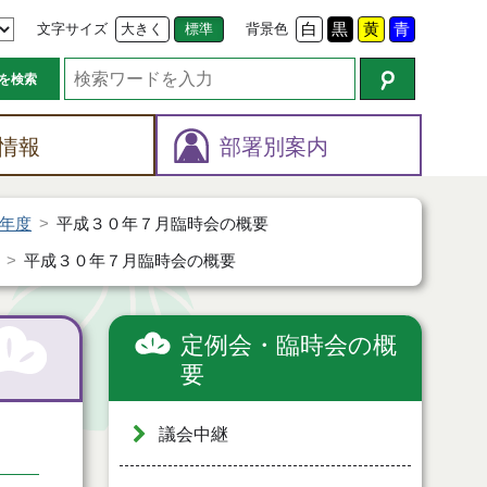
文字サイズ
大きく
標準
背景色
白
黒
黄
青
を検索
情報
部署別案内
年度
平成３０年７月臨時会の概要
平成３０年７月臨時会の概要
定例会・臨時会の概
要
議会中継