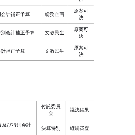
原案可
別会計補正予算
総務企画
決
原案可
特別会計補正予算
文教民生
決
原案可
会計補正予算
文教民生
決
付託委員
議決結果
会
算及び特別会計
決算特別
継続審査