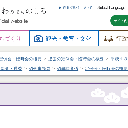
自動翻訳について
本
文
へ
サイト内
ちづくり
観光・
教育・
文化
行政
定例会・臨時会の概要
過去の定例会・臨時会の概要
平成１８
・監査・農委
議会事務局
議事調査係
定例会・臨時会の概要