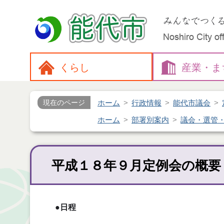
くらし
産業・
ま
ホーム
行政情報
能代市議会
現在のページ
ホーム
部署別案内
議会・選管
平成１８年９月定例会の概要
●日程