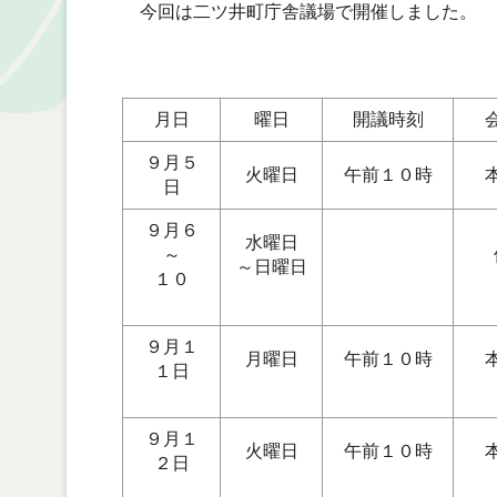
今回は二ツ井町庁舎議場で開催しました。
月日
曜日
開議時刻
９月５
火曜日
午前１０時
日
９月６
水曜日
～
～日曜日
１０
９月１
月曜日
午前１０時
１日
９月１
火曜日
午前１０時
２日