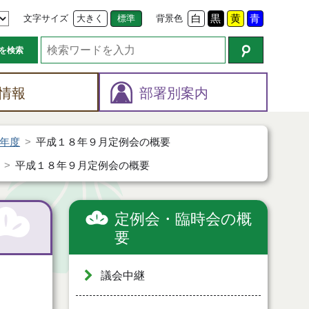
文字サイズ
大きく
標準
背景色
白
黒
黄
青
を検索
情報
部署別案内
年度
平成１８年９月定例会の概要
平成１８年９月定例会の概要
定例会・臨時会の概
要
議会中継