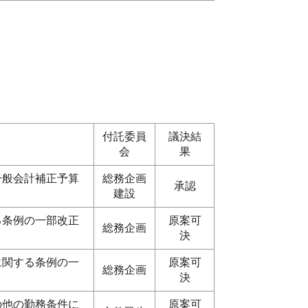
付託委員
議決結
会
果
一般会計補正予算
総務企画
承認
建設
る条例の一部改正
原案可
総務企画
決
に関する条例の一
原案可
総務企画
決
の他の勤務条件に
原案可