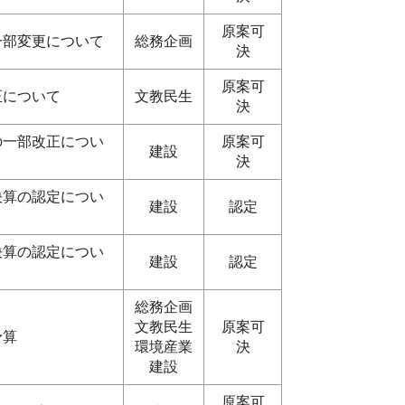
原案可
一部変更について
総務企画
決
原案可
正について
文教民生
決
の一部改正につい
原案可
建設
決
決算の認定につい
建設
認定
決算の認定につい
建設
認定
総務企画
文教民生
原案可
予算
環境産業
決
建設
原案可