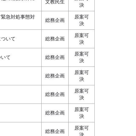
文教民生
決
市緊急対処事態対
原案可
総務企画
決
原案可
について
総務企画
決
原案可
ついて
総務企画
決
原案可
総務企画
決
原案可
総務企画
決
原案可
総務企画
決
原案可
総務企画
決