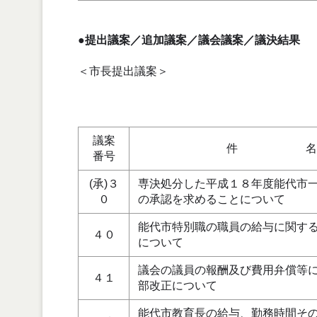
●提出議案／追加議案／議会議案／議決結果
＜市長提出議案＞
議案
件 名
番号
(承)３
専決処分した平成１８年度能代市
０
の承認を求めることについて
能代市特別職の職員の給与に関す
４０
について
議会の議員の報酬及び費用弁償等
４１
部改正について
能代市教育長の給与、勤務時間そ