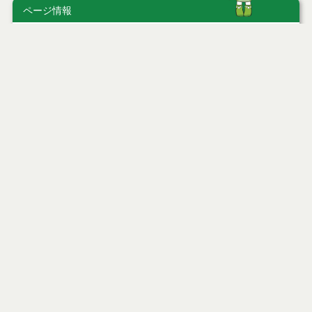
ページ情報
公開日
2010年06月03日
最終更新日
2026年06月30日
ページトップ
庁舎案内
市へのアクセス
窓口と受付時間
個人情報保護
免責事項
サイトマップ
著作権