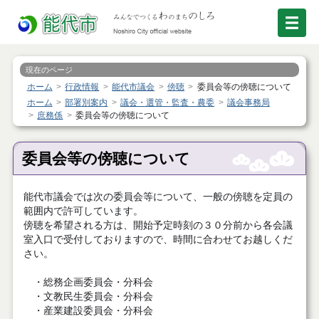
現在のページ
ホーム
行政情報
能代市議会
傍聴
委員会等の傍聴について
ホーム
部署別案内
議会・選管・監査・農委
議会事務局
庶務係
委員会等の傍聴について
委員会等の傍聴について
能代市議会では次の委員会等について、一般の傍聴を定員の
範囲内で許可しています。
傍聴を希望される方は、開始予定時刻の３０分前から各会議
室入口で受付しておりますので、時間に合わせてお越しくだ
さい。
・総務企画委員会・分科会
・文教民生委員会・分科会
・産業建設委員会・分科会