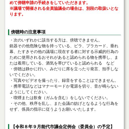
めて傍聴申請の手続きをしていただきます。
※議場で開催される全員協議会の場合は、別段の取扱いとな
ります。
傍聴時の注意事項
・次のいずれかに該当する方は、傍聴できません。
銃器その他危険な物を持っている、ビラ、プラカード、垂れ
幕、たすきその他の議場に現在する者に対する示威的行為の
ために使用されるおそれがあると認められる物を携帯し、ま
たは着用している、酒気を帯びていると認められる など
・傍聴は静かに行い、みだりに席を立ったり発言、拍手しな
いでください。
・写真やビデオを撮ったり、録音をすることはできません。
・携帯電話などはマナーモードか電源を切り、音が鳴らない
ようにしてください。
・喫煙または飲食（ガムを含む）をしないでください。
・その他、秩序を乱し、また会議の妨げとなるような行為を
せず、係員の指示に従うようお願いいたします。
【令和８年９月能代市議会定例会（委員会）の予定】