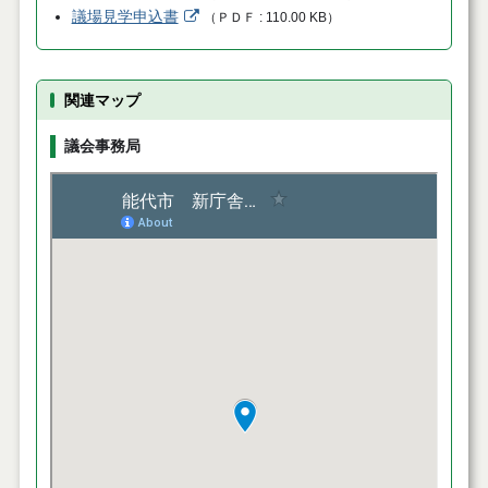
議場見学申込書
（
ＰＤＦ
110.00 KB
）
関連マップ
議会事務局