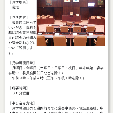
【見学場所】
議場
【見学内容】
議員席に座って
いただき、資料を
基に議会事務局職
員が議会の仕組み
や議会活動などに
ついて説明しま
す。
【見学可能日時】
月曜日～金曜日（土曜日・日曜日・祝日、年末年始、議会
会期中、委員会開催日などを除く）
午前９時～午後４時（正午～午後１時を除く）
【所要時間】
３０分程度
【申し込み方法】
見学希望日の１週間前までに議会事務局へ電話連絡後、申