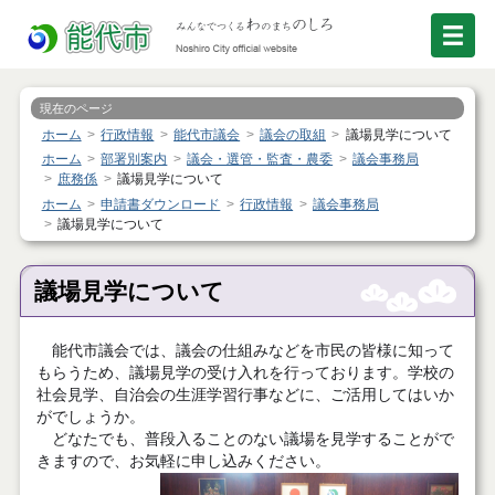
現在のページ
ホーム
行政情報
能代市議会
議会の取組
議場見学について
ホーム
部署別案内
議会・選管・監査・農委
議会事務局
庶務係
議場見学について
ホーム
申請書ダウンロード
行政情報
議会事務局
議場見学について
議場見学について
能代市議会では、議会の仕組みなどを市民の皆様に知って
もらうため、議場見学の受け入れを行っております。学校の
社会見学、自治会の生涯学習行事などに、ご活用してはいか
がでしょうか。
どなたでも、普段入ることのない議場を見学することがで
きますので、お気軽に申し込みください。