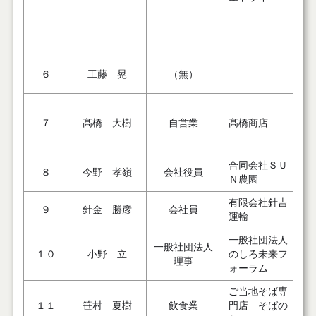
６
工藤 晃
（無）
７
髙橋 大樹
自営業
髙橋商店
合同会社ＳＵ
８
今野 孝嶺
会社役員
Ｎ農園
有限会社針吉
９
針金 勝彦
会社員
運輸
一般社団法人
一般社団法人
１０
小野 立
のしろ未来フ
理事
ォーラム
ご当地そば専
１１
笹村 夏樹
飲食業
門店 そばの