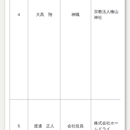
宗教法人檜山
４
大髙 翔
神職
神社
O
株式会社ホー
５
渡邊 正人
会社役員
ムドライ