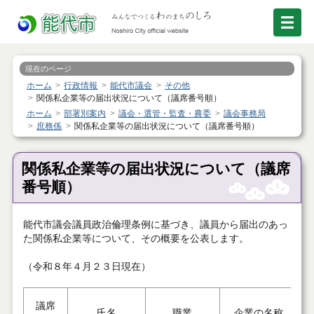
現在のページ
ホーム
行政情報
能代市議会
その他
関係私企業等の届出状況について（議席番号順）
ホーム
部署別案内
議会・選管・監査・農委
議会事務局
庶務係
関係私企業等の届出状況について（議席番号順）
関係私企業等の届出状況について（議席
番号順）
能代市議会議員政治倫理条例に基づき、議員から届出のあっ
た関係私企業等について、その概要を公表します。
（令和８年４月２３日現在）
議席
氏名
職業
企業の名称