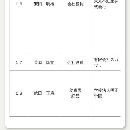
大丸不動産株
１６
安岡 明雄
会社役員
式会社
有限会社スガ
１７
菅原 隆文
会社役員
ワラ
幼稚園
学校法人明正
１８
武田 正廣
経営
学園