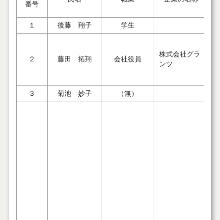
番号
１
後藤 翔子
学生
株式会社グラ
２
藤田 拓翔
会社役員
ンツ
３
菊池 妙子
（無）