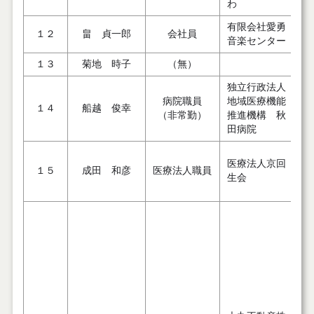
わ
有限会社愛勇
１２
畠 貞一郎
会社員
音楽センター
１３
菊地 時子
（無）
独立行政法人
病院職員
地域医療機能
１４
船越 俊幸
（非常勤）
推進機構 秋
田病院
医療法人京回
１５
成田 和彦
医療法人職員
生会