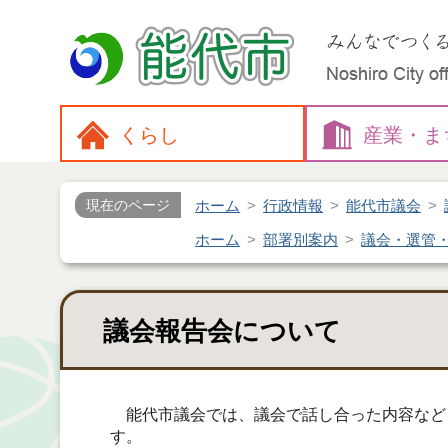
くらし
産業・
ま
ホーム
行政情報
能代市議会
現在のページ
ホーム
部署別案内
議会・選管
議会報告会について
能代市議会では、議会で話し合った内容など
す。