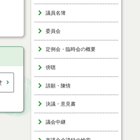
議員名簿
委員会
定例会・臨時会の概要
傍聴
せ
請願・陳情
決議・意見書
議会中継