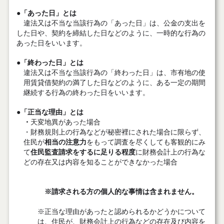
●
「あった日」とは
違法又は不当な当該行為の「あった日」は、公金の支出を
した日や、契約を締結した日などのように、一時的な行為の
あった日をいいます。
●
「終わった日」とは
違法又は不当な当該行為の「終わった日」は、市有地の使
用賃貸借契約の満了した日などのように、ある一定の期間
継続する行為の終わった日をいいます。
●
「正当な理由」とは
・
天変地異があった場合
・
財務規則上の行為などが秘密裡にされた場合に限らず、
住民が
相当の注意力
をもって調査を尽くしても客観的にみ
て
住民監査請求をするに足りる程度
に財務会計上の行為な
どの存在又は内容を知ることができなかった場合
※請求される方の個人的な事情は含まれません。
※正当な理由があったと認められるかどうかについて
は、住民が、財務会計上の行為などの存在及び内容を