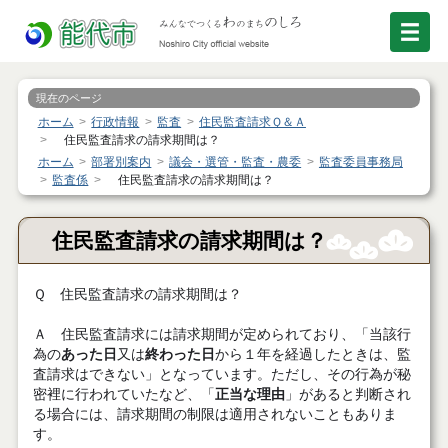
現在のページ
ホーム
行政情報
監査
住民監査請求Ｑ＆Ａ
住民監査請求の請求期間は？
ホーム
部署別案内
議会・選管・監査・農委
監査委員事務局
監査係
住民監査請求の請求期間は？
住民監査請求の請求期間は？
Ｑ 住民監査請求の請求期間は？
Ａ 住民監査請求には請求期間が定められており、「当該行
為の
あった日
又は
終わった日
から１年を経過したときは、監
査請求はできない」となっています。ただし、その行為が秘
密裡に行われていたなど、「
正当な理由
」があると判断され
る場合には、請求期間の制限は適用されないこともありま
す。