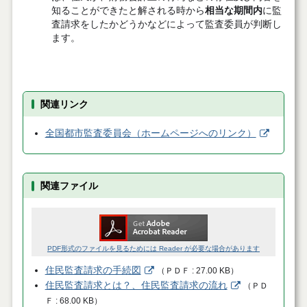
知ることができたと解される時から
相当な期間内
に監
査請求をしたかどうかなどによって監査委員が判断し
ます。
関連リンク
全国都市監査委員会（ホームページへのリンク）
関連ファイル
PDF形式のファイルを見るためには Reader が必要な場合があります
住民監査請求の手続図
（
ＰＤＦ
27.00 KB
）
住民監査請求とは？、住民監査請求の流れ
（
ＰＤ
Ｆ
68.00 KB
）