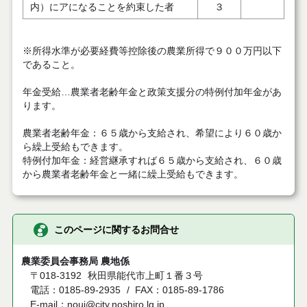
内）にアになることを約束した者
３
※所得水準が必要経費等控除後の農業所得で９００万円以下
であること。
年金受給…農業者老齢年金と政策支援分の特例付加年金があ
ります。
農業者老齢年金：６５歳から支給され、希望により６０歳か
ら繰上受給もできます。
特例付加年金：経営継承すれば６５歳から支給され、６０歳
から農業者老齢年金と一緒に繰上受給もできます。
このページに関するお問合せ
農業委員会事務局 農地係
〒018-3192
秋田県能代市上町１番３号
電話：0185-89-2935
FAX：0185-89-1786
E-mail：noui@city.noshiro.lg.jp