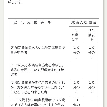
成します。
政 策 支 援 要 件
政 策 支 援 割 合
３
３５
５歳
歳以
以下
上
ア 認定農業者あるいは認定就農者で
１０
１０
青色申告者
分の
分の
５
３
イ アの人と家族経営協定を締結し、
経営に参画している配偶者または後
継者
ウ 認定農業者か青色申告者のいずれ
１０
１０
か一方を満たすもので３年以内にア
分の
分の
になることを約束した者
３
２
エ ３５歳未満の農業後継者で３５歳
１０
－
まで（２５歳未満のものは１０年以
分の