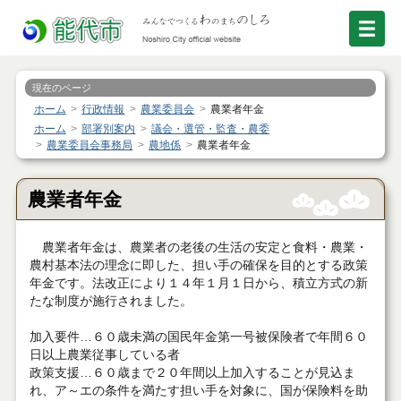
現在のページ
ホーム
行政情報
農業委員会
農業者年金
ホーム
部署別案内
議会・選管・監査・農委
農業委員会事務局
農地係
農業者年金
農業者年金
農業者年金は、農業者の老後の生活の安定と食料・農業・
農村基本法の理念に即した、担い手の確保を目的とする政策
年金です。法改正により１４年１月１日から、積立方式の新
たな制度が施行されました。
加入要件…６０歳未満の国民年金第一号被保険者で年間６０
日以上農業従事している者
政策支援…６０歳まで２０年間以上加入することが見込ま
れ、ア～エの条件を満たす担い手を対象に、国が保険料を助