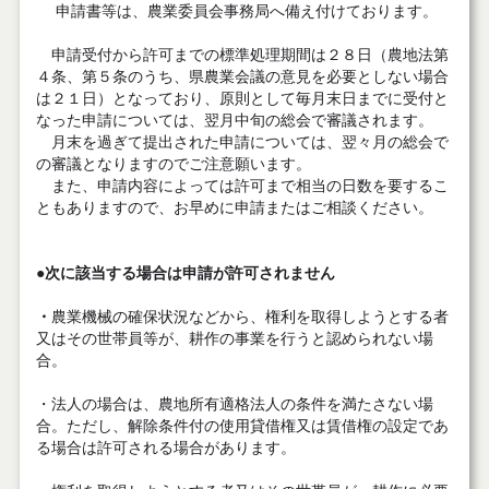
申請書等は、農業委員会事務局へ備え付けております。
申請受付から許可までの標準処理期間は２８日（農地法第
４条、第５条のうち、県農業会議の意見を必要としない場合
は２１日）となっており、原則として毎月末日までに受付と
なった申請については、翌月中旬の総会で審議されます。
月末を過ぎて提出された申請については、翌々月の総会で
の審議となりますのでご注意願います。
また、申請内容によっては許可まで相当の日数を要するこ
ともありますので、お早めに申請またはご相談ください。
●次に該当する場合は申請が許可されません
・
農業機械の確保状況などから、権利を取得しようとする者
又はその世帯員等が、耕作の事業を行うと認められない場
合。
・法人の場合は、農地所有適格法人の条件を満たさない場
合。ただし、解除条件付の使用貸借権又は賃借権の設定であ
る場合は許可される場合があります。