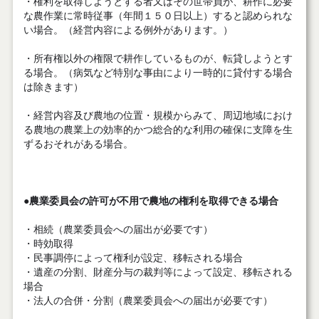
・権利を取得しようとする者又はその世帯員が、耕作に必要
な農作業に常時従事（年間１５０日以上）すると認められな
い場合。（経営内容による例外があります。）
・所有権以外の権限で耕作しているものが、転貸しようとす
る場合。（病気など特別な事由により一時的に貸付する場合
は除きます）
・経営内容及び農地の位置・規模からみて、周辺地域におけ
る農地の農業上の効率的かつ総合的な利用の確保に支障を生
ずるおそれがある場合。
●農業委員会の許可が不用で農地の権利を取得できる場合
・相続（農業委員会への届出が必要です）
・時効取得
・民事調停によって権利が設定、移転される場合
・遺産の分割、財産分与の裁判等によって設定、移転される
場合
・法人の合併・分割（農業委員会への届出が必要です）