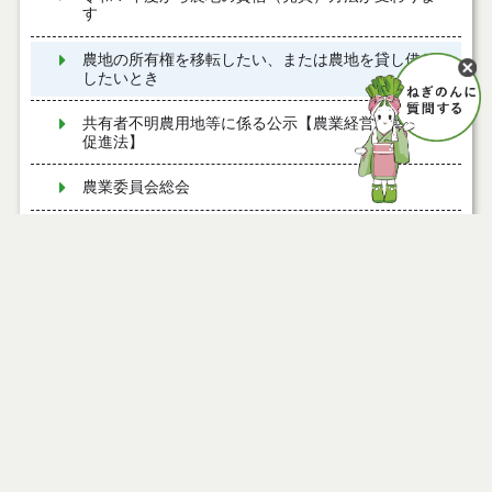
す
農地の所有権を移転したい、または農地を貸し借り
したいとき
共有者不明農用地等に係る公示【農業経営基盤強化
促進法】
農業委員会総会
電気事業者・認定電気通信事業者・ガス事業者の行
う中継施設等の設置に係る届出について
農業委員と農地利用最適化推進委員について
新規参入者への貸付等について農地所有者の同意を
得た上で公表する農地の面積について
農地等の利用の最適化の推進に関する指針
農業者年金