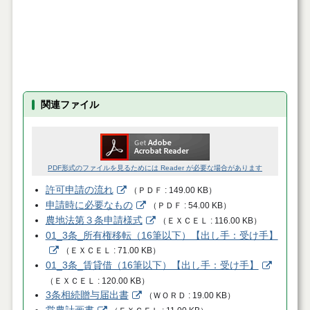
関連ファイル
PDF形式のファイルを見るためには Reader が必要な場合があります
許可申請の流れ
（
ＰＤＦ
149.00 KB
）
申請時に必要なもの
（
ＰＤＦ
54.00 KB
）
農地法第３条申請様式
（
ＥＸＣＥＬ
116.00 KB
）
01_3条_所有権移転（16筆以下）【出し手：受け手】
（
ＥＸＣＥＬ
71.00 KB
）
01_3条_賃貸借（16筆以下）【出し手：受け手】
（
ＥＸＣＥＬ
120.00 KB
）
3条相続贈与届出書
（
ＷＯＲＤ
19.00 KB
）