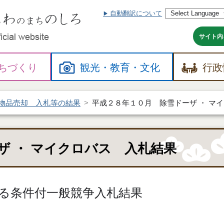
自動翻訳について
本
文
へ
サイト内
ちづくり
観光・
教育・
文化
行政
物品売却 入札等の結果
平成２８年１０月 除雪ドーザ ・ マ
ザ ・ マイクロバス 入札結果
る条件付一般競争入札結果