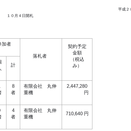
平成２
１０月４日開札
参加者
契約予定
金額
落札者
（税込
個
計
み）
人
1
8
有限会社 丸伸
2,447,280
者
者
重機
円
0
4
有限会社 丸伸
710,640 円
者
者
重機