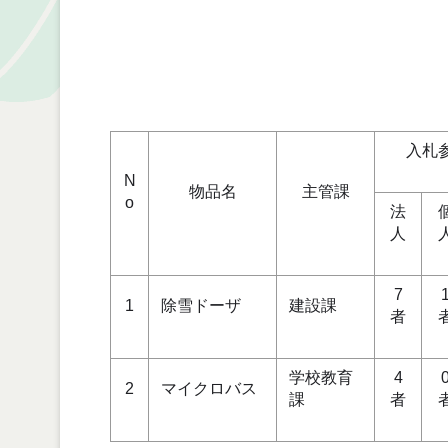
入札
N
物品名
主管課
o
法
人
7
1
除雪ドーザ
建設課
者
学校教育
4
2
マイクロバス
課
者