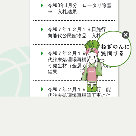
令和8年1月分 ロータリ除雪
車 入札結果
令和７年１２月１８日施行
向能代公民館物品 入札結果
令和７年２月１９日執行 能
代終末処理場再構築工事に伴
う発生材（金属くず） 入札
結果
令和７年２月１９日執行 能
代終末処理場再構築工事に伴
う発生材（電線類） 入札結
果
令和７年１月２３日執行 量
水器 入札結果