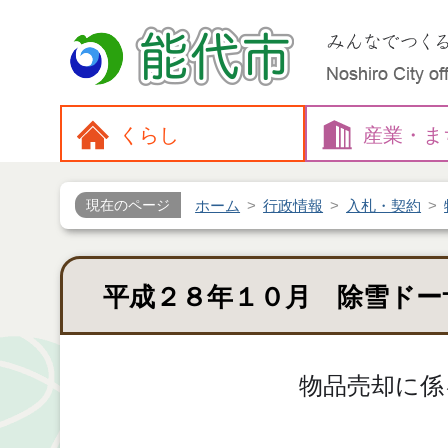
くらし
産業・
ま
ホーム
行政情報
入札・契約
現在のページ
平成２８年１０月 除雪ドー
物品売却に係