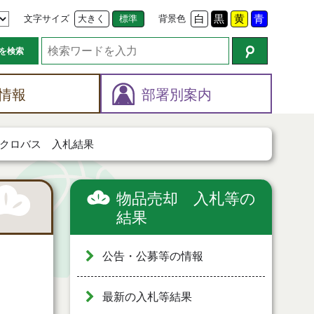
文字サイズ
大きく
標準
背景色
白
黒
黄
青
を検索
情報
部署別案内
イクロバス 入札結果
物品売却 入札等の
結果
公告・公募等の情報
最新の入札等結果