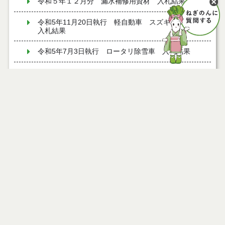
令和５年１２月分 漏水補修用資材 入札結果
令和5年11月20日執行 軽自動車 スズキエブリイ
入札結果
令和5年7月3日執行 ロータリ除雪車 入札結果
令和４年１２月１日施行 旧常盤小中学校施設物
品 入札結果
令和４年１０月３日執行 グランドピアノ他１件
ページ情報
入札結果
公開日
2018年10月18日
令和３年１２月２０日執行 送迎車両他２件 入札
最終更新日
2021年01月21日
結果
令和３年１２月１６日施行 旧朴瀬小学校施設物
品 入札結果
令和３年１２月１６日施行 旧竹生小学校施設物
ページトップ
品 入札結果
庁舎案内
令和３年１２月２日執行 マイクロバス他１件 入