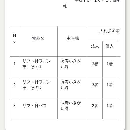
平成３０年１０月１７日開
札
入札参加者
N
物品名
主管課
o
法人
個人
計
リフト付ワゴン
長寿いきが
1
2者
1者
3者
車 その１
い課
リフト付ワゴン
長寿いきが
2
2者
1者
3者
車 その２
い課
長寿いきが
3
リフト付バス
2者
1者
3者
い課