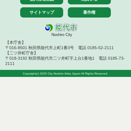
資材） 入札結果
サイトマップ
著作権
令和２年１０月分 旧鶴形小学校施設物品 入札結
果
令和２年１０月分 旧崇徳小学校施設物品 入札結
Noshiro City
果
【本庁舎】
〒016-8501 秋田県能代市上町1番3号 電話 0185-52-2111
令和２年１０月分 学校給食運搬車 入札結果
【二ツ井町庁舎】
〒018-3192 秋田県能代市二ツ井町字上台1番地1 電話 0185-73-
令和元年８月分 能代市文化会館スピーカー各種
2111
入札結果
Copyright(c) 2020 City Noshiro Akita Japan All Rights Reserved.
令和元年８月分 マイクロバス（中型）・学校給食
運搬車 入札結果
平成３１年２月分 旧二ツ井共同調理場厨房機器等
平成３０年１２月分 発生鋼材 入札結果
平成３０年１１月分 ロータリ除雪自動車 入札結
果