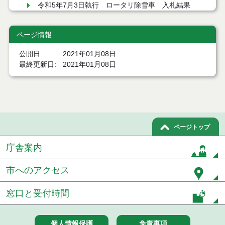
令和5年7月3日執行 ロータリ除雪車 入札結果
令和４年１２月１日施行 旧常盤小中学校施設物
ページ情報
品 入札結果
公開日
2021年01月08日
令和４年１０月３日執行 グランドピアノ他１件
入札結果
最終更新日
2021年01月08日
令和３年１２月２０日執行 送迎車両他２件 入札
結果
令和３年１２月１６日施行 旧朴瀬小学校施設物
品 入札結果
ページトップ
令和３年１２月１６日施行 旧竹生小学校施設物
庁舎案内
品 入札結果
市へのアクセス
令和３年１２月２日執行 マイクロバス他１件 入
札結果
窓口と受付時間
令和３年２月分 ロータリ除雪車 入札結果
令和３年１月分 発生材（水処理・電気設備等解体
個人情報保護
免責事項