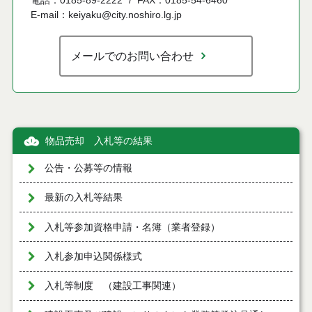
電話：0185-89-2222
FAX：0185-54-6460
E-mail：keiyaku@city.noshiro.lg.jp
メールでのお問い合わせ
物品売却 入札等の結果
公告・公募等の情報
最新の入札等結果
入札等参加資格申請・名簿（業者登録）
入札参加申込関係様式
入札等制度 （建設工事関連）