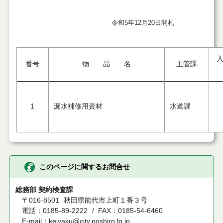
令和5年12月20日開札
番号
物 品 名
主管課
1
漏水補修用資材
水道課
このページに関するお問合せ
総務部 契約検査課
〒016-8501
秋田県能代市上町１番３号
電話：0185-89-2222
FAX：0185-54-6460
E-mail：keiyaku@city.noshiro.lg.jp