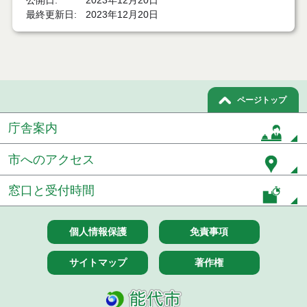
公開日
2023年12月20日
最終更新日
2023年12月20日
令和４年１０月３日執行 グランドピアノ他１件
入札結果
令和３年１２月２０日執行 送迎車両他２件 入札
結果
ページトップ
令和３年１２月１６日施行 旧朴瀬小学校施設物
品 入札結果
庁舎案内
令和３年１２月１６日施行 旧竹生小学校施設物
品 入札結果
市へのアクセス
令和３年１２月２日執行 マイクロバス他１件 入
窓口と受付時間
札結果
令和３年２月分 ロータリ除雪車 入札結果
個人情報保護
免責事項
令和３年１月分 発生材（水処理・電気設備等解体
サイトマップ
著作権
資材） 入札結果
令和２年１０月分 旧鶴形小学校施設物品 入札結
果