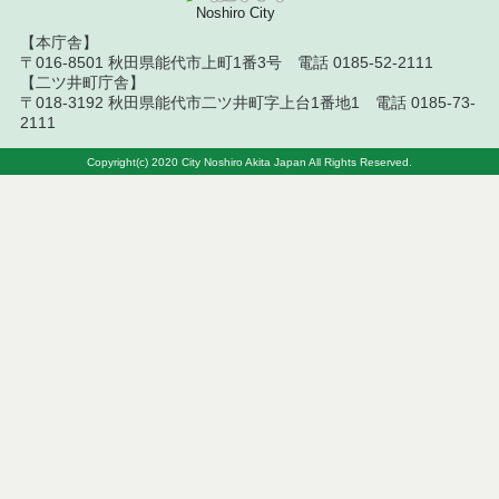
Noshiro City
【本庁舎】
令和２年１０月分 旧崇徳小学校施設物品 入札結
〒016-8501 秋田県能代市上町1番3号 電話 0185-52-2111
果
【二ツ井町庁舎】
〒018-3192 秋田県能代市二ツ井町字上台1番地1 電話 0185-73-
令和２年１０月分 学校給食運搬車 入札結果
2111
令和元年８月分 能代市文化会館スピーカー各種
Copyright(c) 2020 City Noshiro Akita Japan All Rights Reserved.
入札結果
令和元年８月分 マイクロバス（中型）・学校給食
運搬車 入札結果
平成３１年２月分 旧二ツ井共同調理場厨房機器等
平成３０年１２月分 発生鋼材 入札結果
平成３０年１１月分 ロータリ除雪自動車 入札結
果
平成３０年１０月分 リフト付ワゴン車・リフト付
バス 入札結果