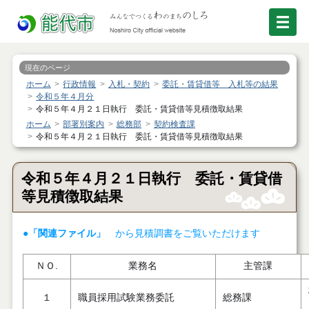
現在のページ
ホーム
行政情報
入札・契約
委託・賃貸借等 入札等の結果
令和５年４月分
令和５年４月２１日執行 委託・賃貸借等見積徴取結果
ホーム
部署別案内
総務部
契約検査課
令和５年４月２１日執行 委託・賃貸借等見積徴取結果
令和５年４月２１日執行 委託・賃貸借
等見積徴取結果
●「関連ファイル」
から見積調書をご覧いただけます
ＮＯ.
業務名
主管課
１
職員採用試験業務委託
総務課