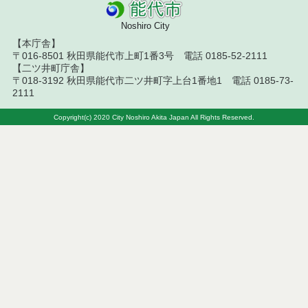
令和５年７月分
Noshiro City
令和５年６月分
【本庁舎】
〒016-8501 秋田県能代市上町1番3号 電話 0185-52-2111
令和５年５月分
【二ツ井町庁舎】
〒018-3192 秋田県能代市二ツ井町字上台1番地1 電話 0185-73-
令和５年４月分
2111
令和５年４月１日執行 委託・賃貸借等入札結果
Copyright(c) 2020 City Noshiro Akita Japan All Rights Reserved.
令和5年４月１日執行 委託・賃貸借等見積徴取結果
令和５年４月２１日執行 委託・賃貸借等見積徴取
結果
令和５年４月２１日執行 委託・賃貸借等入札結果
令和５年４月２０日執行 委託・賃貸借等見積徴取
結果
令和５年４月１９日執行 委託・賃貸借等見積徴取
結果