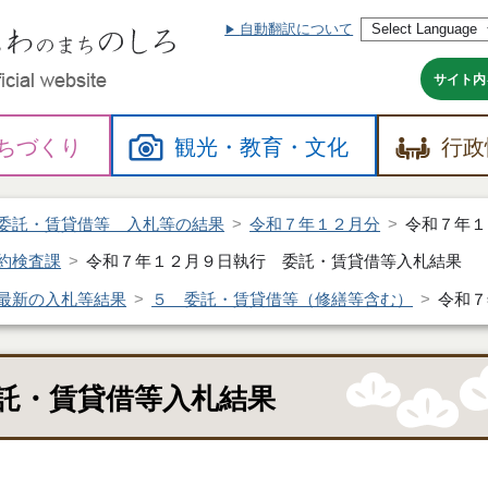
自動翻訳について
本
文
へ
サイト内
ちづくり
観光・
教育・
文化
行政
委託・賃貸借等 入札等の結果
令和７年１２月分
令和７年１
約検査課
令和７年１２月９日執行 委託・賃貸借等入札結果
最新の入札等結果
５ 委託・賃貸借等（修繕等含む）
令和７
託・賃貸借等入札結果