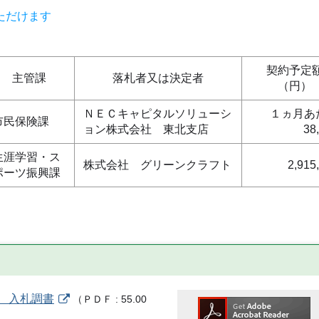
ただけます
契約予定
主管課
落札者又は決定者
（円）
ＮＥＣキャピタルソリューシ
１ヵ月あ
市民保険課
ョン株式会社 東北支店
38
生涯学習・ス
株式会社 グリーンクラフト
2,915
ポーツ振興課
借 入札調書
（
ＰＤＦ
55.00