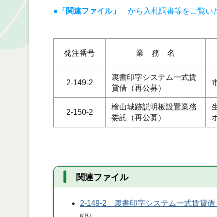
●「関連ファイル」
から入札調書等をご覧い
発注番号
業 務 名
裏書印字システム一式賃
2-149-2
貸借（再公募）
檜山城跡説明板設置業務
2-150-2
委託（再公募）
関連ファイル
2-149-2 裏書印字システム一式賃貸
KB
）