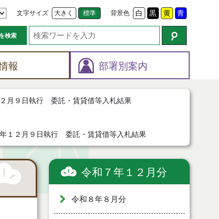
文字サイズ
大きく
標準
背景色
白
黒
黄
青
を検索
情報
部署別案内
２月９日執行 委託・賃貸借等入札結果
年１２月９日執行 委託・賃貸借等入札結果
令和７年１２月分
令和８年８月分