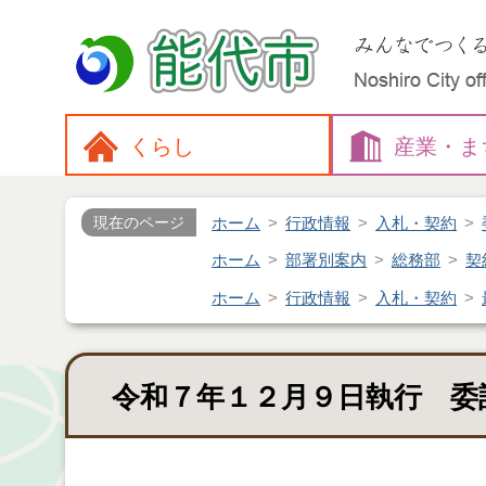
くらし
産業・
ま
ホーム
行政情報
入札・契約
現在のページ
ホーム
部署別案内
総務部
契
ホーム
行政情報
入札・契約
令和７年１２月９日執行 委