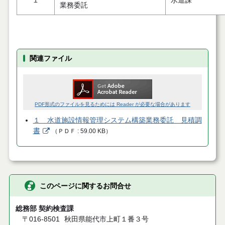
１
水道課
業務委託
関連ファイル
PDF形式のファイルを見るためには Reader が必要な場合があります
１ 水道施設情報管理システム構築業務委託 見積調
書
（
ＰＤＦ
59.00 KB
）
このページに関するお問合せ
総務部 契約検査課
〒016-8501
秋田県能代市上町１番３号