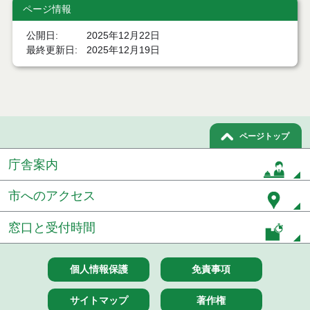
ページ情報
令和７年１月分
公開日
2025年12月22日
令和６年１２月分
最終更新日
2025年12月19日
令和６年１１月分
令和６年１０月分
令和６年９月分
ページトップ
庁舎案内
令和６年８月分
令和６年７月分
市へのアクセス
令和６年６月分
窓口と受付時間
令和６年５月分
個人情報保護
免責事項
令和６年４月分
サイトマップ
著作権
令和６年３月分