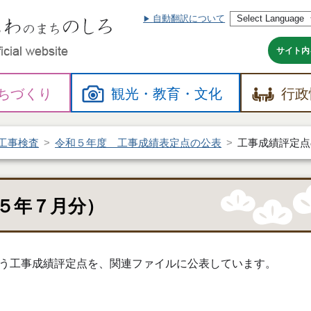
自動翻訳について
本
文
へ
サイト内
ちづくり
観光・
教育・
文化
行政
工事検査
令和５年度 工事成績表定点の公表
工事成績評定点
５年７月分）
う工事成績評定点を、関連ファイルに公表しています。