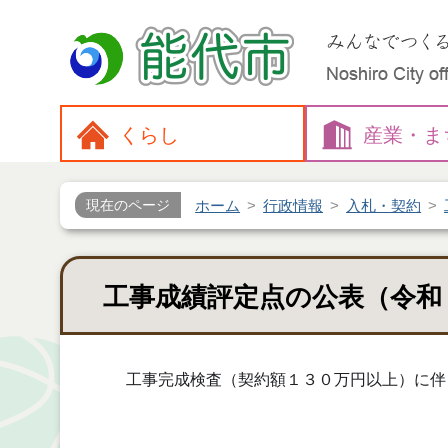
くらし
産業・
ま
ホーム
行政情報
入札・契約
現在のページ
工事成績評定点の公表（令和
工事完成検査（契約額１３０万円以上）に伴