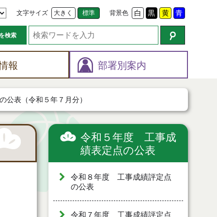
文字サイズ
大きく
標準
背景色
白
黒
黄
青
を検索
情報
部署別案内
の公表（令和５年７月分）
令和５年度 工事成
績表定点の公表
令和８年度 工事成績評定点
の公表
令和７年度 工事成績評定点