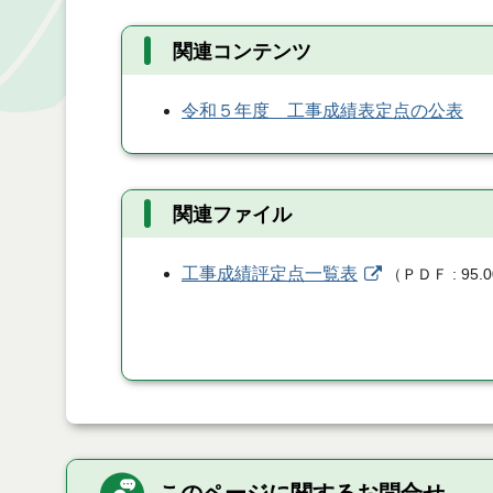
関連コンテンツ
令和５年度 工事成績表定点の公表
関連ファイル
工事成績評定点一覧表
（
ＰＤＦ
95.