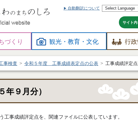
自動翻訳について
本
文
へ
サイト内
ちづくり
観光・
教育・
文化
行政
工事検査
令和５年度 工事成績表定点の公表
工事成績評定点
５年９月分）
う工事成績評定点を、関連ファイルに公表しています。