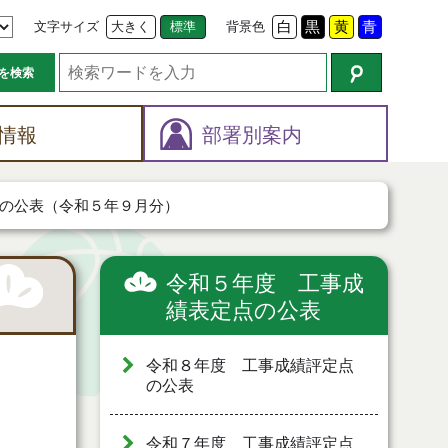
文字サイズ
大きく
標準
背景色
白
黒
黄
青
を検索
情報
部署別案内
の公表（令和５年９月分）
令和５年度 工事成
績表定点の公表
令和８年度 工事成績評定点
の公表
令和７年度 工事成績評定点