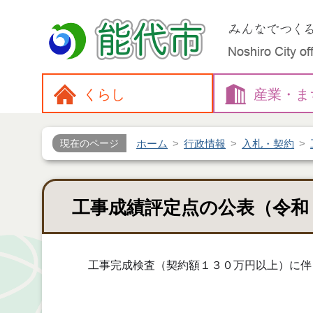
くらし
産業・
ま
ホーム
行政情報
入札・契約
現在のページ
工事成績評定点の公表（令和
工事完成検査（契約額１３０万円以上）に伴