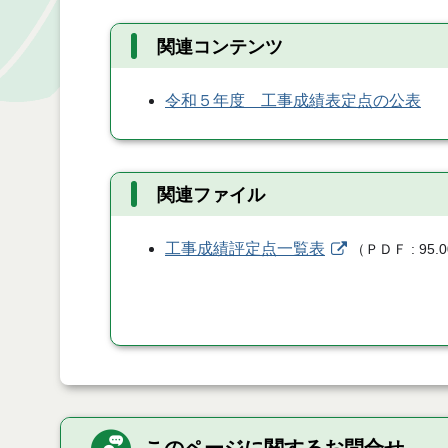
関連コンテンツ
令和５年度 工事成績表定点の公表
関連ファイル
工事成績評定点一覧表
（
ＰＤＦ
95.