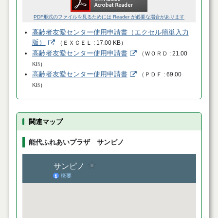
PDF形式のファイルを見るためには Reader が必要な場合があります
高齢者友愛センター使用申請書（エクセル簡単入力
版）
（
ＥＸＣＥＬ
17.00 KB
）
高齢者友愛センター使用申請書
（
ＷＯＲＤ
21.00
KB
）
高齢者友愛センター使用申請書
（
ＰＤＦ
69.00
KB
）
関連マップ
能代ふれあいプラザ サンピノ