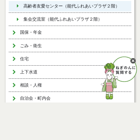
高齢者友愛センター（能代ふれあいプラザ２階）
集会交流室（能代ふれあいプラザ２階）
国保・年金
ごみ・衛生
住宅
上下水道
相談・人権
自治会・町内会
ページ情報
公開日
2026年04月23日
最終更新日
2026年04月22日