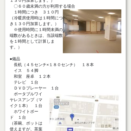
１３０円加算します。）
〇６０歳未満の方が利用する場合
１時間につき ３１０円
（冷暖房使用時は１時間につ
き１３０円加算します。）
※使用時間に１時間未満の
端数があるときは、当該端数
を１時間として計算しま
す。）
●備品
長机（４５センチ×１８０センチ） １８本
イス ５４脚
和室 座卓 １２本
テレビ １台
ＤＶＤプレーヤー １台
ポータブルワイ
ヤレスアンプ（マ
イク１本） １台
ホワイトボー
ド １台
（茶碗、ポットは
使えますが、茶葉