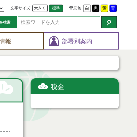
文字サイズ
大きく
標準
背景色
白
黒
黄
青
を検索
情報
部署別案内
税金