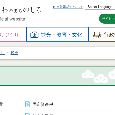
自動翻訳について
本
文
へ
サイト内
ちづくり
観光・
教育・
文化
行政
らし
税金
置
固定資産税