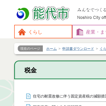
くらし
産業・
ま
ホーム
申請書ダウンロード
く
現在のページ
税金
住宅の耐震改修に伴う固定資産税の減額措