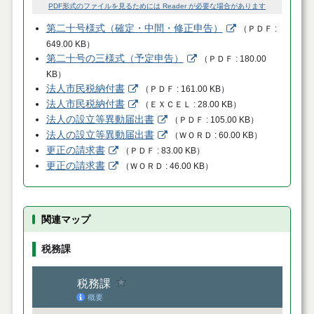
PDF形式のファイルを見るためには Reader が必要な場合があります
第二十号様式（確定・中間・修正申告）
（
ＰＤＦ
649.00 KB
）
第二十号の三様式（予定申告）
（
ＰＤＦ
180.00
KB
）
法人市民税納付書
（
ＰＤＦ
161.00 KB
）
法人市民税納付書
（
ＥＸＣＥＬ
28.00 KB
）
法人の設立等異動届出書
（
ＰＤＦ
105.00 KB
）
法人の設立等異動届出書
（
ＷＯＲＤ
60.00 KB
）
更正の請求書
（
ＰＤＦ
83.00 KB
）
更正の請求書
（
ＷＯＲＤ
46.00 KB
）
関連マップ
税務課