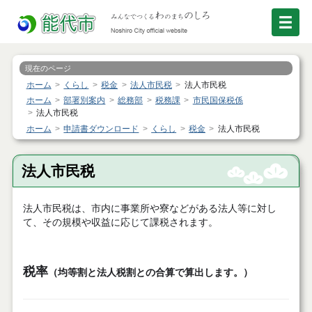
現在のページ
ホーム
くらし
税金
法人市民税
法人市民税
ホーム
部署別案内
総務部
税務課
市民国保税係
法人市民税
ホーム
申請書ダウンロード
くらし
税金
法人市民税
法人市民税
法人市民税は、市内に事業所や寮などがある法人等に対し
て、その規模や収益に応じて課税されます。
税率
（均等割と法人税割との合算で算出します。）