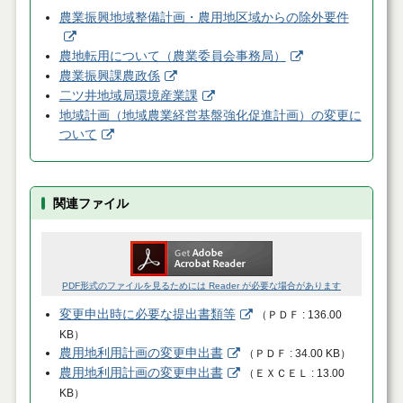
農業振興地域整備計画・農用地区域からの除外要件
農地転用について（農業委員会事務局）
農業振興課農政係
二ツ井地域局環境産業課
地域計画（地域農業経営基盤強化促進計画）の変更に
ついて
関連ファイル
PDF形式のファイルを見るためには Reader が必要な場合があります
変更申出時に必要な提出書類等
（
ＰＤＦ
136.00
KB
）
農用地利用計画の変更申出書
（
ＰＤＦ
34.00 KB
）
農用地利用計画の変更申出書
（
ＥＸＣＥＬ
13.00
KB
）