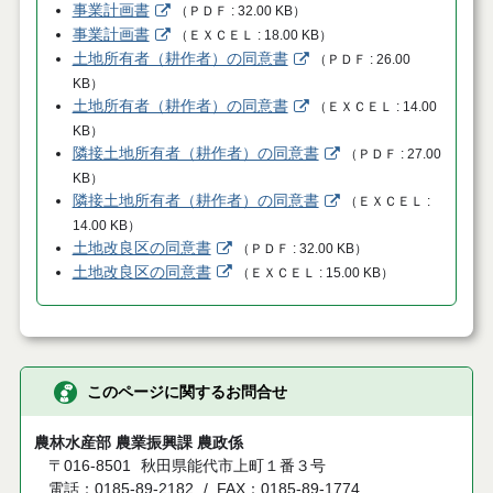
事業計画書
（
ＰＤＦ
32.00 KB
）
事業計画書
（
ＥＸＣＥＬ
18.00 KB
）
土地所有者（耕作者）の同意書
（
ＰＤＦ
26.00
KB
）
土地所有者（耕作者）の同意書
（
ＥＸＣＥＬ
14.00
KB
）
隣接土地所有者（耕作者）の同意書
（
ＰＤＦ
27.00
KB
）
隣接土地所有者（耕作者）の同意書
（
ＥＸＣＥＬ
14.00 KB
）
土地改良区の同意書
（
ＰＤＦ
32.00 KB
）
土地改良区の同意書
（
ＥＸＣＥＬ
15.00 KB
）
このページに関するお問合せ
農林水産部 農業振興課 農政係
〒016-8501
秋田県能代市上町１番３号
電話：0185-89-2182
FAX：0185-89-1774