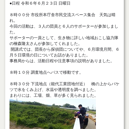
●日程 令和６年６月２３日 日曜日
８時００分 市役所本庁舎市民交流スペース集合 天気は晴
れ。
今回の活動は、３人の団員と６人のサポーターが参加しまし
た。
サポーターの一員として、生き物に詳しい地域おこし協力隊
の檜森隆太さんが参加してくれました。
開講式では、団長から探偵団についてや、６月環境月間、６
月５日環境の日についてお話がありました。
事務局からは、活動日程や注意事項の説明がありました。
８時１０分 調査地点へバスで移動です。
８時３０分 下流地点（能代工業団地付近） 橋の上からバケ
ツで水をくみ上げ、水温や透明度を調べました。
まわりには、工場、畑、草が多く見られました。