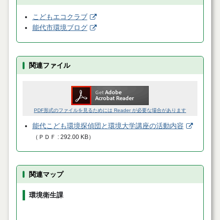
こどもエコクラブ
能代市環境ブログ
関連ファイル
PDF形式のファイルを見るためには Reader が必要な場合があります
能代こども環境探偵団と環境大学講座の活動内容
（
ＰＤＦ
292.00 KB
）
関連マップ
環境衛生課