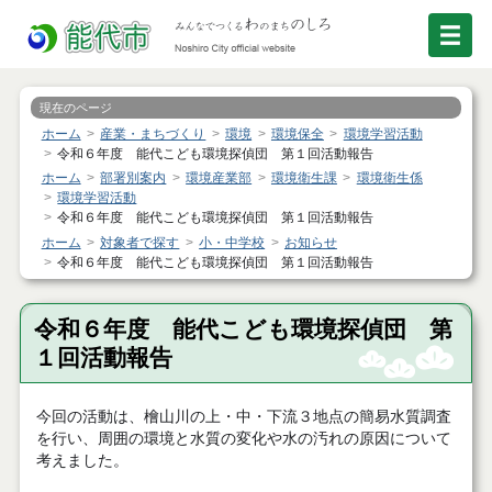
現在のページ
ホーム
産業・まちづくり
環境
環境保全
環境学習活動
令和６年度 能代こども環境探偵団 第１回活動報告
ホーム
部署別案内
環境産業部
環境衛生課
環境衛生係
環境学習活動
令和６年度 能代こども環境探偵団 第１回活動報告
ホーム
対象者で探す
小・中学校
お知らせ
令和６年度 能代こども環境探偵団 第１回活動報告
令和６年度 能代こども環境探偵団 第
１回活動報告
今回の活動は、檜山川の上・中・下流３地点の簡易水質調査
を行い、周囲の環境と水質の変化や水の汚れの原因について
考えました。