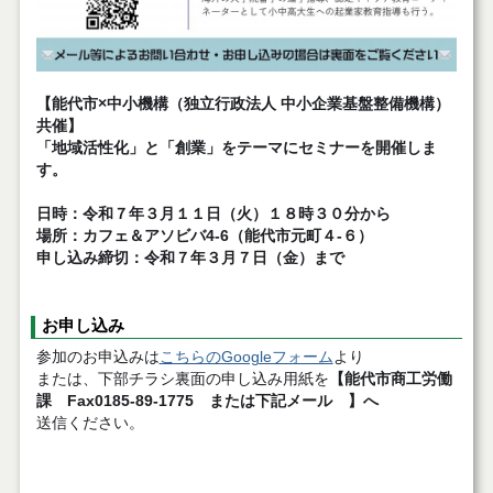
【能代市
×中小機構（独立行政法人 中小企業基盤整備機構）
共催】
「地域活性化」と「創業」をテーマにセミナーを開催しま
す。
日時：令和７年３月１１日（火）１８時３０分から
場所：カフェ＆アソビバ4-6（能代市元町４-６）
申し込み締切：令和７年３月７日（金）まで
お申し込み
参加のお申込みは
こちらのGoogleフォーム
より
または、下部チラシ裏面の申し込み用紙を
【能代市商工労働
課 Fax0185-89-1775 または下記メール 】へ
送信ください。