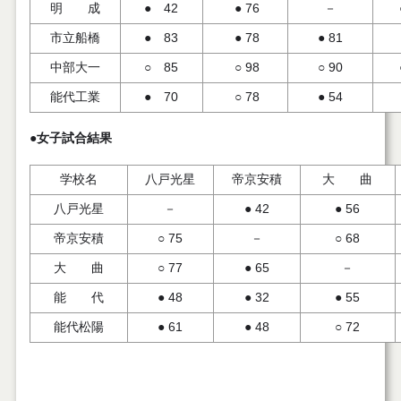
明 成
● 42
● 76
－
市立船橋
● 83
● 78
● 81
中部大一
○ 85
○ 98
○ 90
能代工業
● 70
○ 78
● 54
●
女子試合結果
学校名
八戸光星
帝京安積
大 曲
八戸光星
－
● 42
● 56
帝京安積
○ 75
－
○ 68
大 曲
○ 77
● 65
－
能 代
● 48
● 32
● 55
能代松陽
● 61
● 48
○ 72