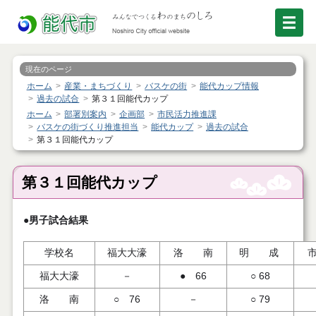
現在のページ
ホーム
産業・まちづくり
バスケの街
能代カップ情報
過去の試合
第３１回能代カップ
ホーム
部署別案内
企画部
市民活力推進課
バスケの街づくり推進担当
能代カップ
過去の試合
第３１回能代カップ
第３１回能代カップ
●男子試合結果
学校名
福大大濠
洛 南
明 成
福大大濠
－
● 66
○ 68
洛 南
○ 76
－
○ 79