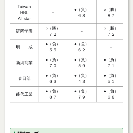
Taiwan
●（負）
○（勝）
HBL
－
６８
８７
All-star
○（勝）
○（勝）
延岡学園
－
７２
７２
●（負）
●（負）
明 成
－
５５
６２
●（負）
●（負）
●（負）
新潟商業
７０
５９
７１
●（負）
●（負）
●（負）
春日部
６３
４３
５１
●（負）
●（負）
●（負）
能代工業
８７
７９
６８