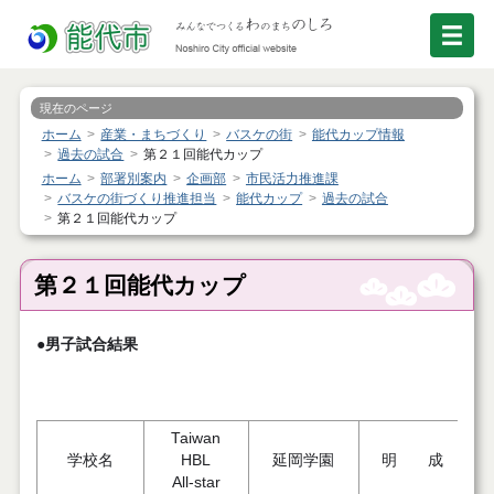
現在のページ
ホーム
産業・まちづくり
バスケの街
能代カップ情報
過去の試合
第２１回能代カップ
ホーム
部署別案内
企画部
市民活力推進課
バスケの街づくり推進担当
能代カップ
過去の試合
第２１回能代カップ
第２１回能代カップ
●男子試合結果
Taiwan
学校名
HBL
延岡学園
明 成
All-star