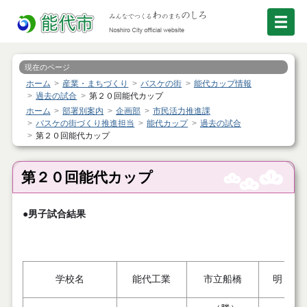
現在のページ
ホーム
産業・まちづくり
バスケの街
能代カップ情報
過去の試合
第２０回能代カップ
ホーム
部署別案内
企画部
市民活力推進課
バスケの街づくり推進担当
能代カップ
過去の試合
第２０回能代カップ
第２０回能代カップ
●男子試合結果
学校名
能代工業
市立船橋
明 