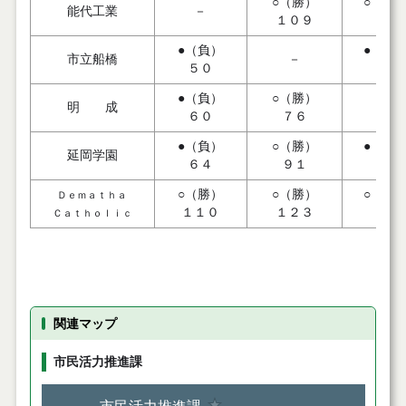
○（勝）
○（勝
能代工業
－
１０９
８６
●（負）
●（負
市立船橋
－
５０
５９
●（負）
○（勝）
明 成
－
６０
７６
●（負）
○（勝）
●（負
延岡学園
６４
９１
８７
○（勝）
○（勝）
○（勝
Ｄｅｍａｔｈａ
１１０
１２３
７７
Ｃａｔｈｏｌｉｃ
関連マップ
市民活力推進課