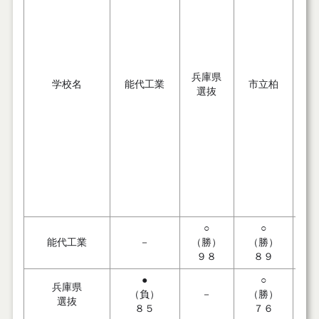
兵庫県
学校名
能代工業
市立柏
桜
選抜
○
○
能代工業
－
（勝）
（勝）
（
９８
８９
●
○
兵庫県
（負）
－
（勝）
（
選抜
８５
７６