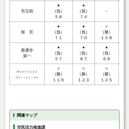
●
●
市立柏
（負）
（負）
－
（
５８
７４
●
●
○
桜 宮
（負）
（負）
（勝）
７１
７０
１０８
●
●
●
善通寺
（負）
（負）
（負）
（
第一
５７
８７
６８
○
○
○
Ｍｏｎｔｒｏｓｅ
（勝）
（勝）
（勝）
（
Ｃｈｒｉｓｔｉａｎ
１１６
１２３
１２５
１
関連マップ
市民活力推進課