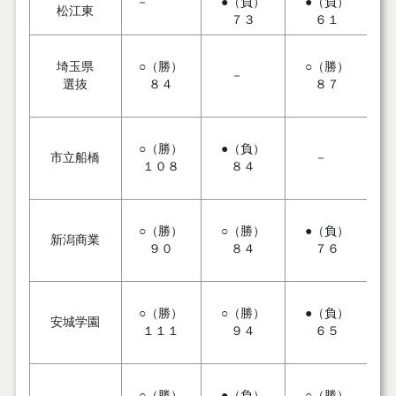
－
●（負）
●（負）
松江東
７３
６１
埼玉県
○（勝）
○（勝）
－
選抜
８４
８７
○（勝）
●（負）
市立船橋
－
１０８
８４
○（勝）
○（勝）
●（負）
新潟商業
９０
８４
７６
○（勝）
○（勝）
●（負）
安城学園
１１１
９４
６５
○（勝）
●（負）
○（勝）