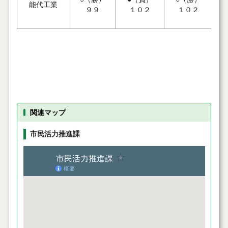
能代工業
９９
１０２
１０２
関連マップ
市民活力推進課