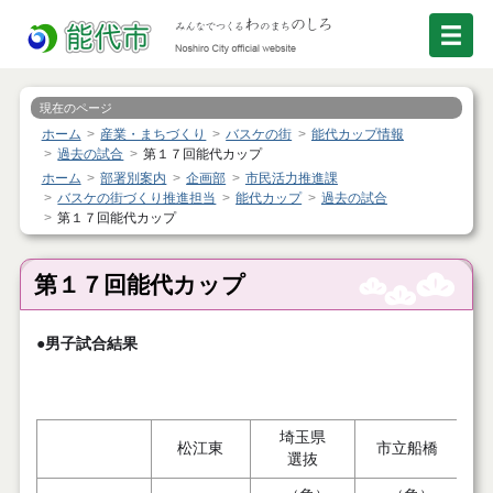
現在のページ
ホーム
産業・まちづくり
バスケの街
能代カップ情報
過去の試合
第１７回能代カップ
ホーム
部署別案内
企画部
市民活力推進課
バスケの街づくり推進担当
能代カップ
過去の試合
第１７回能代カップ
第１７回能代カップ
●男子試合結果
埼玉県
松江東
市立船橋
選抜