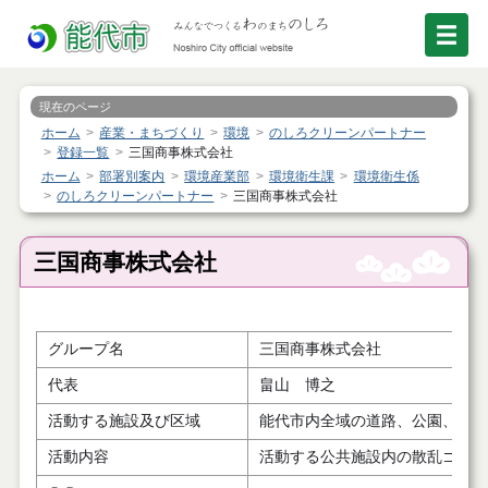
現在のページ
ホーム
産業・まちづくり
環境
のしろクリーンパートナー
登録一覧
三国商事株式会社
ホーム
部署別案内
環境産業部
環境衛生課
環境衛生係
のしろクリーンパートナー
三国商事株式会社
三国商事株式会社
グループ名
三国商事株式会社
代表
畠山 博之
活動する施設及び区域
能代市内全域の道路、公園、河川
活動内容
活動する公共施設内の散乱ゴミ等