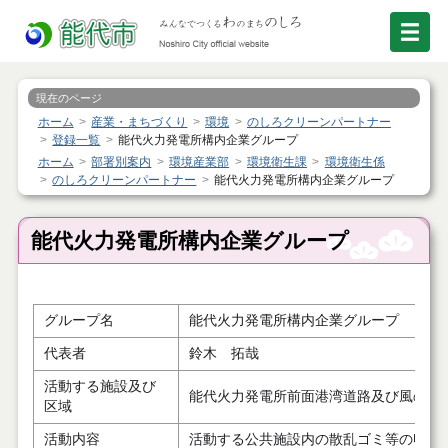
現在のページ
ホーム
産業・まちづくり
環境
のしろクリーンパートナー
登録一覧
能代火力発電所構内企業グループ
ホーム
部署別案内
環境産業部
環境衛生課
環境衛生係
のしろクリーンパートナー
能代火力発電所構内企業グループ
能代火力発電所構内企業グループ
グループ名
能代火力発電所構内企業グループ
代表者
鈴木 拓哉
活動する施設及び
能代火力発電所前面港湾道路及び風の松
区域
活動内容
活動する公共施設内の散乱ゴミ等の収集