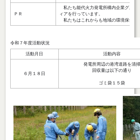
私たち能代火力発電所構内企業グループ
ＰＲ
ィアを行っています。
私たちはこれからも地域の環境保全活
令和７年度活動状況
活動月日
活動内容
発電所周辺の港湾道路を清
回収量は以下の通り
６月１８日
ゴミ袋１５袋