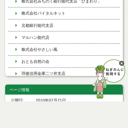
株式会社みちのく銀行能代支店「ひまわり」
株式会社バイタルネット
北都銀行能代支店
マルハン能代店
株式会社やさしい風
おとも自然の会
羽後信用金庫二ツ井支店
イオンリテール株式会社イオン能代支店
ページ情報
能代厚生医療センター
公開日
2010年07月21日
最終更新日
2026年05月28日
障害者支援施設 虹のいえ
のしろ盛り上げ隊 やらねすか☆４８