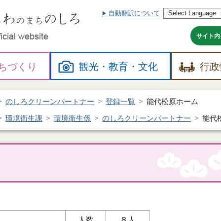
自動翻訳について
本
文
へ
サイト内
ちづくり
観光・
教育・
文化
行政
のしろクリーンパートナー
登録一覧
能代松原ホーム
環境衛生課
環境衛生係
のしろクリーンパートナー
能代
人数
８人