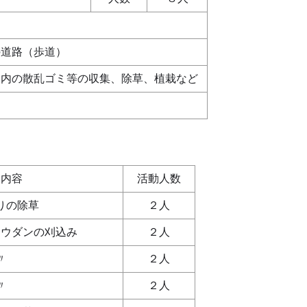
の道路（歩道）
設内の散乱ゴミ等の収集、除草、植栽など
動内容
活動人数
りの除草
２人
ドウダンの刈込み
２人
〃
２人
〃
２人