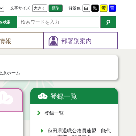
文字サイズ
大きく
標準
背景色
白
黒
黄
青
を検索
情報
部署別案内
松原ホーム
登録一覧
登録一覧
秋田県退職公務員連盟 能代