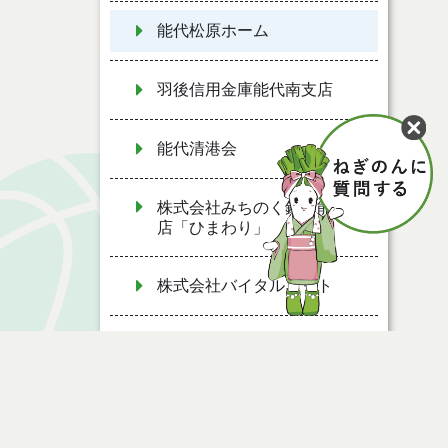
能代松原ホーム
羽後信用金庫能代南支店
能代清港会
株式会社みちのく銀行能代支
店「ひまわり」
株式会社バイタルネット
北都銀行能代支店
マルハン能代店