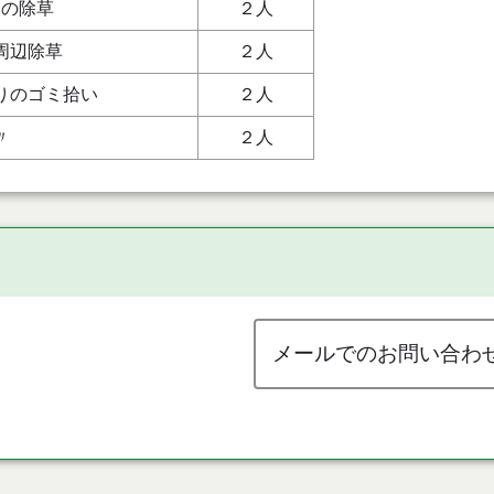
りの除草
２人
周辺除草
２人
りのゴミ拾い
２人
〃
２人
メールでのお問い合わ