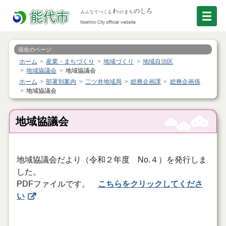
現在のページ
ホーム
産業・まちづくり
地域づくり
地域自治区
地域協議会
地域協議会
ホーム
部署別案内
二ツ井地域局
総務企画課
総務企画係
地域協議会
地域協議会
地域協議会だより（令和２年度 No.４）を発行しま
した。
PDFファイルです。
こちらをクリックしてくださ
い