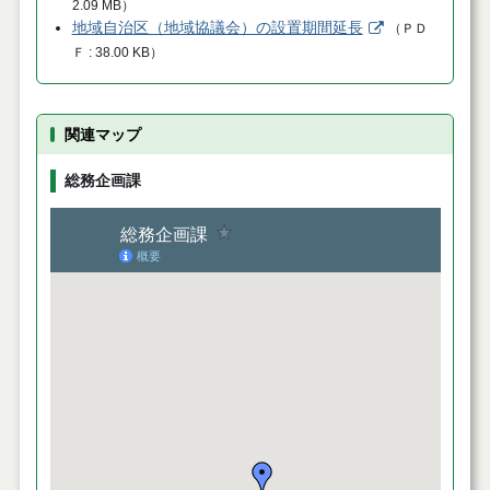
2.09 MB
）
地域自治区（地域協議会）の設置期間延長
（
ＰＤ
Ｆ
38.00 KB
）
関連マップ
総務企画課