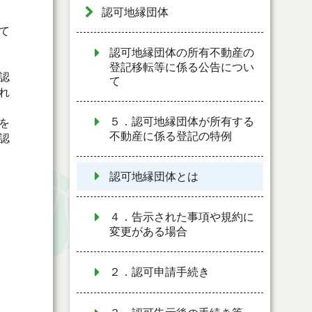
認可地縁団体
て
認可地縁団体の所有不動産の
登記移転等に係る公告につい
認
て
れ
５．認可地縁団体が所有する
を
不動産に係る登記の特例
認
認可地縁団体とは
４．告示された事項や規約に
変更がある場合
２．認可申請手続き