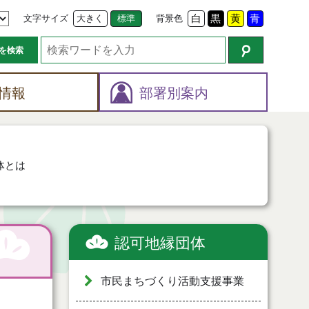
文字サイズ
大きく
標準
背景色
白
黒
黄
青
を検索
情報
部署別案内
体とは
認可地縁団体
市民まちづくり活動支援事業