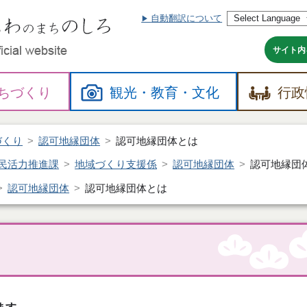
自動翻訳について
本
文
へ
サイト内
ちづくり
観光・
教育・
文化
行政
づくり
認可地縁団体
認可地縁団体とは
民活力推進課
地域づくり支援係
認可地縁団体
認可地縁団
認可地縁団体
認可地縁団体とは