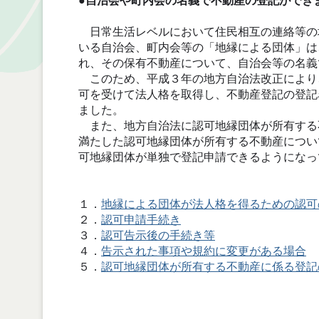
●自治会や町内会の名義で不動産の登記ができ
日常生活レベルにおいて住民相互の連絡等の
いる
自治会、町内会等の「地縁による団体」は
れ、その保有不動産について、自治会等の名義
このため、平成３年の地方自治法改正により
可を受けて法人格を取得し、不動産登記の登記
ました。
また、地方自治法に認可地縁団体が所有する
満たした認可地縁団体が所有する不動産につい
可地縁団体が単独で登記申請できるようになっ
１．
地縁による団体が法人格を得るための認可
２．
認可申請手続き
３．
認可告示後の手続き等
４．
告示された事項や規約に変更がある場合
５．
認可地縁団体が所有する不動産に係る登記