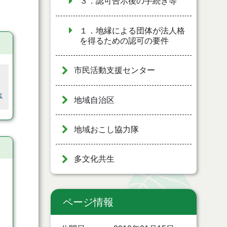
３．認可告示後の手続き等
１．地縁による団体が法人格
を得るための認可の要件
市民活動支援センター
は
地域自治区
地域おこし協力隊
多文化共生
ページ情報